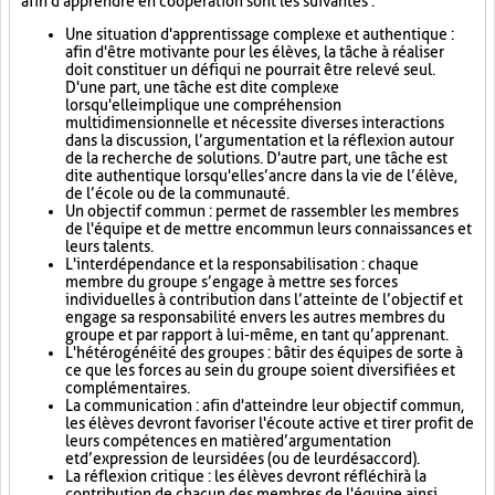
afin d'apprendre en coopération sont les suivantes :
Une situation d'apprentissage complexe et authentique :
afin d'être motivante pour les élèves, la tâche à réaliser
doit constituer un défi qui ne pourrait être relevé seul.
D'une part, une tâche est dite complexe
lorsqu'elle implique une compréhension
multidimensionnelle et nécessite diverses interactions
dans la discussion, l’argumentation et la réflexion autour
de la recherche de solutions. D'autre part, une tâche est
dite authentique lorsqu'elle s’ancre dans la vie de l’élève,
de l’école ou de la communauté.
Un objectif commun : permet de rassembler les membres
de l'équipe et de mettre en commun leurs connaissances et
leurs talents.
L'interdépendance et la responsabilisation : chaque
membre du groupe s’engage à mettre ses forces
individuelles à contribution dans l’atteinte de l’objectif et
engage sa responsabilité envers les autres membres du
groupe et par rapport à lui-même, en tant qu’apprenant.
L'hétérogénéité des groupes : bâtir des équipes de sorte à
ce que les forces au sein du groupe soient diversifiées et
complémentaires.
La communication : afin d'atteindre leur objectif commun,
les élèves devront favoriser l'écoute active et tirer profit de
leurs compétences en matière d’argumentation
et d’expression de leurs idées (ou de leur désaccord).
La réflexion critique : les élèves devront réfléchir à la
contribution de chacun des membres de l'équipe ainsi