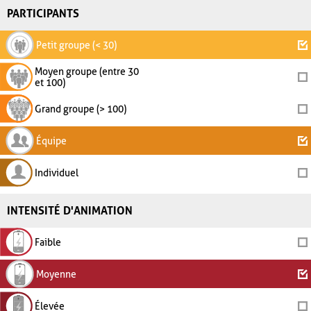
PARTICIPANTS
Petit groupe (< 30)
Moyen groupe (entre 30
et 100)
Grand groupe (> 100)
Équipe
Individuel
INTENSITÉ D'ANIMATION
Faible
Moyenne
Élevée