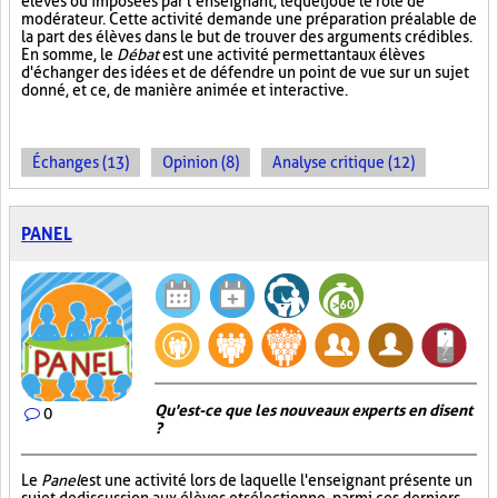
élèves ou imposées par l’enseignant, lequel joue le rôle de
modérateur. Cette activité demande une préparation préalable de
la part des élèves dans le but de trouver des arguments crédibles.
En somme, le
Débat
est une activité permettant aux élèves
d'échanger des idées et de défendre un point de vue sur un sujet
donné, et ce, de manière animée et interactive.
Échanges (13)
Opinion (8)
Analyse critique (12)
PANEL
Qu'est-ce que les nouveaux experts en disent
0
?
Le
Panel
est une activité lors de laquelle l'enseignant présente un