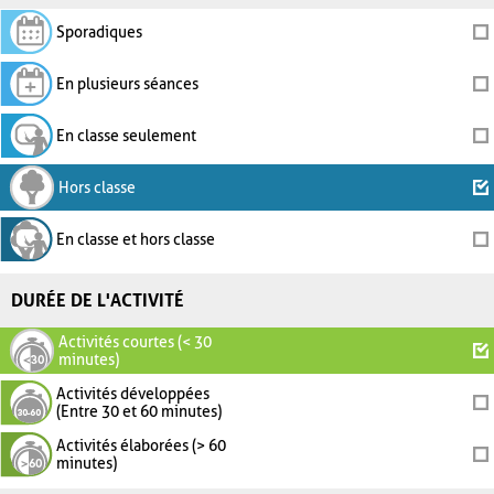
Sporadiques
En plusieurs séances
En classe seulement
Hors classe
En classe et hors classe
DURÉE DE L'ACTIVITÉ
Activités courtes (< 30
minutes)
Activités développées
(Entre 30 et 60 minutes)
Activités élaborées (> 60
minutes)