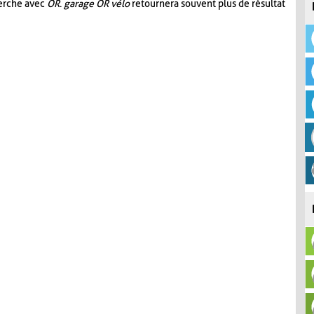
herche avec
OR
.
garage OR vélo
retournera souvent plus de résultat