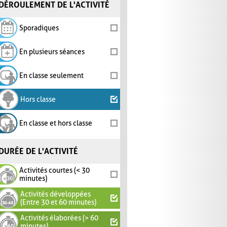
DÉROULEMENT DE L'ACTIVITÉ
Sporadiques
En plusieurs séances
En classe seulement
Hors classe
En classe et hors classe
DURÉE DE L'ACTIVITÉ
Activités courtes (< 30
minutes)
Activités développées
(Entre 30 et 60 minutes)
Activités élaborées (> 60
minutes)