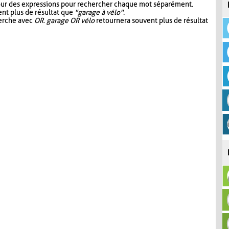
our des expressions pour rechercher chaque mot séparément.
nt plus de résultat que
"garage à vélo"
.
herche avec
OR
.
garage OR vélo
retournera souvent plus de résultat