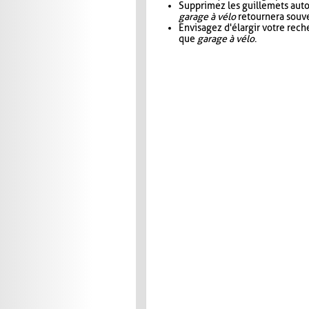
Supprimez les guillemets aut
garage à vélo
retournera souve
Envisagez d'élargir votre rec
que
garage à vélo
.