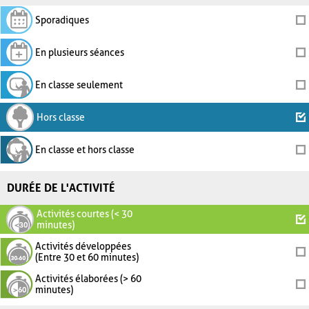
Sporadiques
En plusieurs séances
En classe seulement
Hors classe
En classe et hors classe
DURÉE DE L'ACTIVITÉ
Activités courtes (< 30
minutes)
Activités développées
(Entre 30 et 60 minutes)
Activités élaborées (> 60
minutes)