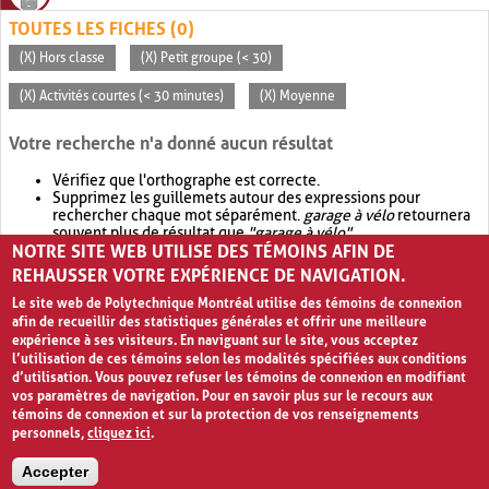
TOUTES LES FICHES (0)
(X) Hors classe
(X) Petit groupe (< 30)
(X) Activités courtes (< 30 minutes)
(X) Moyenne
Votre recherche n'a donné aucun résultat
Vérifiez que l'orthographe est correcte.
Supprimez les guillemets autour des expressions pour
rechercher chaque mot séparément.
garage à vélo
retournera
souvent plus de résultat que
"garage à vélo"
.
NOTRE SITE WEB UTILISE DES TÉMOINS AFIN DE
Envisagez d'élargir votre recherche avec
OR
.
garage OR vélo
retournera souvent plus de résultat que
garage à vélo
.
REHAUSSER VOTRE EXPÉRIENCE DE NAVIGATION.
Le site web de Polytechnique Montréal utilise des témoins de connexion
afin de recueillir des statistiques générales et offrir une meilleure
expérience à ses visiteurs. En naviguant sur le site, vous acceptez
l’utilisation de ces témoins selon les modalités spécifiées aux conditions
d’utilisation. Vous pouvez refuser les témoins de connexion en modifiant
vos paramètres de navigation. Pour en savoir plus sur le recours aux
témoins de connexion et sur la protection de vos renseignements
personnels,
cliquez ici
.
Avis de confidentialité et conditions d’utilisation
Accepter