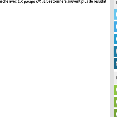
herche avec
OR
.
garage OR vélo
retournera souvent plus de résultat