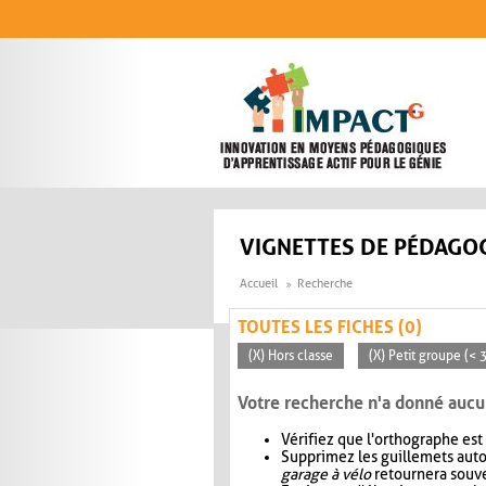
Aller au contenu principal
VIGNETTES DE PÉDAGOG
Accueil
Recherche
TOUTES LES FICHES (0)
(X) Hors classe
(X) Petit groupe (< 
Votre recherche n'a donné aucu
Vérifiez que l'orthographe est
Supprimez les guillemets aut
garage à vélo
retournera souve