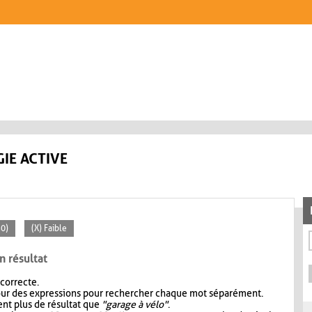
IE ACTIVE
30)
(X) Faible
n résultat
 correcte.
our des expressions pour rechercher chaque mot séparément.
nt plus de résultat que
"garage à vélo"
.