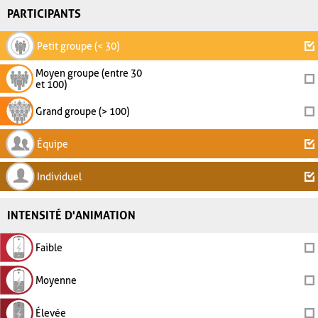
PARTICIPANTS
Petit groupe (< 30)
Moyen groupe (entre 30
et 100)
Grand groupe (> 100)
Équipe
Individuel
INTENSITÉ D'ANIMATION
Faible
Moyenne
Élevée