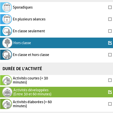
Sporadiques
En plusieurs séances
En classe seulement
Hors classe
En classe et hors classe
DURÉE DE L'ACTIVITÉ
Activités courtes (< 30
minutes)
Activités développées
(Entre 30 et 60 minutes)
Activités élaborées (> 60
minutes)