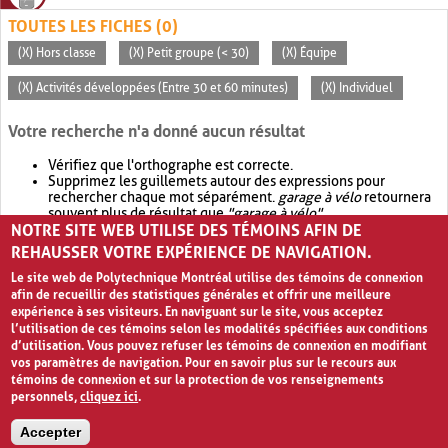
TOUTES LES FICHES (0)
(X) Hors classe
(X) Petit groupe (< 30)
(X) Équipe
(X) Activités développées (Entre 30 et 60 minutes)
(X) Individuel
Votre recherche n'a donné aucun résultat
Vérifiez que l'orthographe est correcte.
Supprimez les guillemets autour des expressions pour
rechercher chaque mot séparément.
garage à vélo
retournera
souvent plus de résultat que
"garage à vélo"
.
NOTRE SITE WEB UTILISE DES TÉMOINS AFIN DE
Envisagez d'élargir votre recherche avec
OR
.
garage OR vélo
retournera souvent plus de résultat que
garage à vélo
.
REHAUSSER VOTRE EXPÉRIENCE DE NAVIGATION.
Le site web de Polytechnique Montréal utilise des témoins de connexion
afin de recueillir des statistiques générales et offrir une meilleure
expérience à ses visiteurs. En naviguant sur le site, vous acceptez
l’utilisation de ces témoins selon les modalités spécifiées aux conditions
d’utilisation. Vous pouvez refuser les témoins de connexion en modifiant
vos paramètres de navigation. Pour en savoir plus sur le recours aux
témoins de connexion et sur la protection de vos renseignements
personnels,
cliquez ici
.
Avis de confidentialité et conditions d’utilisation
Accepter