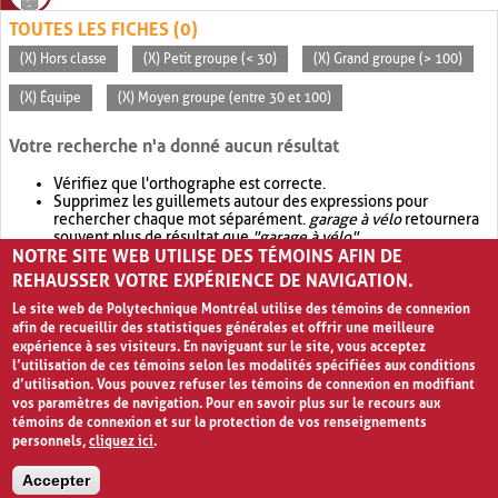
TOUTES LES FICHES (0)
(X) Hors classe
(X) Petit groupe (< 30)
(X) Grand groupe (> 100)
(X) Équipe
(X) Moyen groupe (entre 30 et 100)
Votre recherche n'a donné aucun résultat
Vérifiez que l'orthographe est correcte.
Supprimez les guillemets autour des expressions pour
rechercher chaque mot séparément.
garage à vélo
retournera
souvent plus de résultat que
"garage à vélo"
.
NOTRE SITE WEB UTILISE DES TÉMOINS AFIN DE
Envisagez d'élargir votre recherche avec
OR
.
garage OR vélo
retournera souvent plus de résultat que
garage à vélo
.
REHAUSSER VOTRE EXPÉRIENCE DE NAVIGATION.
Le site web de Polytechnique Montréal utilise des témoins de connexion
afin de recueillir des statistiques générales et offrir une meilleure
expérience à ses visiteurs. En naviguant sur le site, vous acceptez
l’utilisation de ces témoins selon les modalités spécifiées aux conditions
d’utilisation. Vous pouvez refuser les témoins de connexion en modifiant
vos paramètres de navigation. Pour en savoir plus sur le recours aux
témoins de connexion et sur la protection de vos renseignements
personnels,
cliquez ici
.
Avis de confidentialité et conditions d’utilisation
Accepter