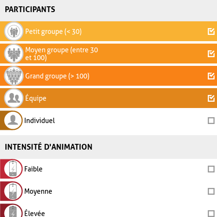
PARTICIPANTS
Petit groupe (< 30)
Moyen groupe (entre 30
et 100)
Grand groupe (> 100)
Équipe
Individuel
INTENSITÉ D'ANIMATION
Faible
Moyenne
Élevée