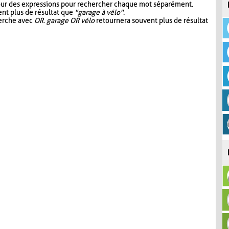
our des expressions pour rechercher chaque mot séparément.
nt plus de résultat que
"garage à vélo"
.
herche avec
OR
.
garage OR vélo
retournera souvent plus de résultat