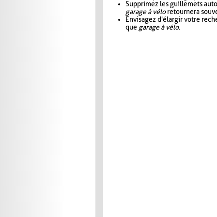
Supprimez les guillemets aut
garage à vélo
retournera souve
Envisagez d'élargir votre rec
que
garage à vélo
.