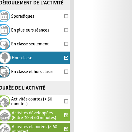
DÉROULEMENT DE L'ACTIVITÉ
Sporadiques
En plusieurs séances
En classe seulement
Hors classe
En classe et hors classe
DURÉE DE L'ACTIVITÉ
Activités courtes (< 30
minutes)
Activités développées
(Entre 30 et 60 minutes)
Activités élaborées (> 60
minutes)