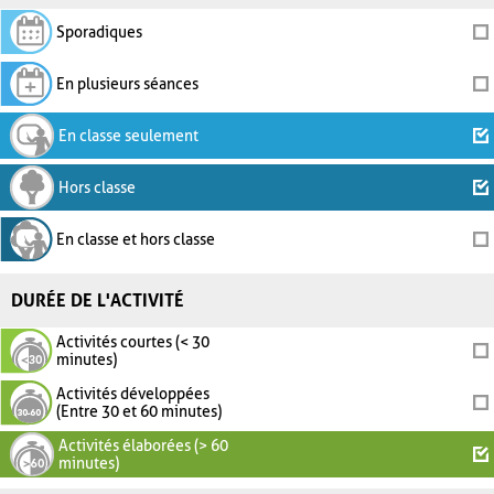
Sporadiques
En plusieurs séances
En classe seulement
Hors classe
En classe et hors classe
DURÉE DE L'ACTIVITÉ
Activités courtes (< 30
minutes)
Activités développées
(Entre 30 et 60 minutes)
Activités élaborées (> 60
minutes)