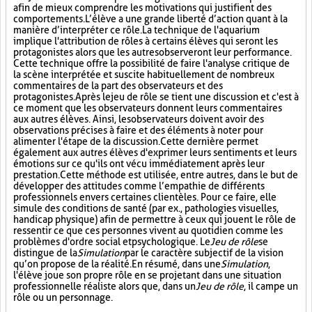
afin de mieux comprendre les motivations qui justifient des
comportements. L’élève a une grande liberté d’action quant à la
manière d’interpréter ce rôle. La technique de l'aquarium
implique l'attribution de rôles à certains élèves qui seront les
protagonistes alors que les autres observeront leur performance.
Cette technique offre la possibilité de faire l'analyse critique de
la scène interprétée et suscite habituellement de nombreux
commentaires de la part des observateurs et des
protagonistes. Après le jeu de rôle se tient une discussion et c'est à
ce moment que les observateurs donnent leurs commentaires
aux autres élèves. Ainsi, les observateurs doivent avoir des
observations précises à faire et des éléments à noter pour
alimenter l'étape de la discussion. Cette dernière permet
également aux autres élèves d'exprimer leurs sentiments et leurs
émotions sur ce qu'ils ont vécu immédiatement après leur
prestation. Cette méthode est utilisée, entre autres, dans le but de
développer des attitudes comme l’empathie de différents
professionnels envers certaines clientèles. Pour ce faire, elle
simule des conditions de santé (par ex., pathologies visuelles,
handicap physique) afin de permettre à ceux qui jouent le rôle de
ressentir ce que ces personnes vivent au quotidien comme les
problèmes d'ordre social et psychologique. Le
Jeu de rôle
se
distingue de la
Simulation
par le caractère subjectif de la vision
qu’on propose de la réalité. En résumé, dans une
Simulation
,
l'élève joue son propre rôle en se projetant dans une situation
professionnelle réaliste alors que, dans un
Jeu de rôle
, il campe un
rôle ou un personnage.