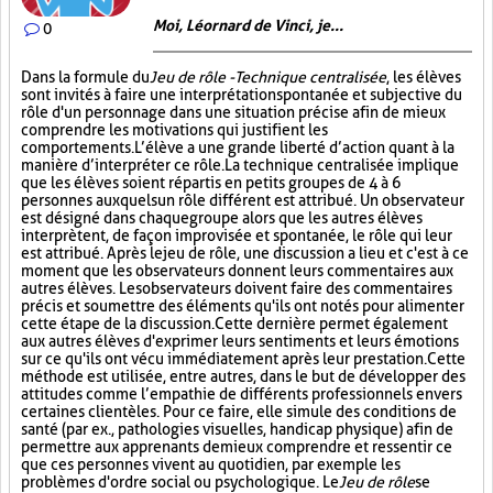
Moi, Léornard de Vinci, je...
0
Dans la formule du
Jeu de rôle - Technique centralisée
, les élèves
sont invités à faire une interprétation spontanée et subjective du
rôle d'un personnage dans une situation précise afin de mieux
comprendre les motivations qui justifient les
comportements. L’élève a une grande liberté d’action quant à la
manière d’interpréter ce rôle. La technique centralisée implique
que les élèves soient répartis en petits groupes de 4 à 6
personnes auxquels un rôle différent est attribué. Un observateur
est désigné dans chaque groupe alors que les autres élèves
interprètent, de façon improvisée et spontanée, le rôle qui leur
est attribué. Après le jeu de rôle, une discussion a lieu et c'est à ce
moment que les observateurs donnent leurs commentaires aux
autres élèves. Les observateurs doivent faire des commentaires
précis et soumettre des éléments qu'ils ont notés pour alimenter
cette étape de la discussion. Cette dernière permet également
aux autres élèves d'exprimer leurs sentiments et leurs émotions
sur ce qu'ils ont vécu immédiatement après leur prestation. Cette
méthode est utilisée, entre autres, dans le but de développer des
attitudes comme l’empathie de différents professionnels envers
certaines clientèles. Pour ce faire, elle simule des conditions de
santé (par ex., pathologies visuelles, handicap physique) afin de
permettre aux apprenants de mieux comprendre et ressentir ce
que ces personnes vivent au quotidien, par exemple les
problèmes d'ordre social ou psychologique. Le
Jeu de rôle
se