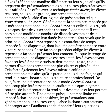
élèves à réfléchir de manière différente sur leur sujet, afin qu’ils
préparent des présentations orales plus courtes, plus créatives et
plus raffinées. En effet, avec la technique
Pecha Kucha
, les élèves
réalisent, seuls ou en groupe, une présentation orale
chronométrée à l’aide d’un logiciel de présentation tel que
PowerPoint
ou
Keynote
. Généralement, la contrainte imposée par
la méthode traditionnelle du
Pecha Kucha
est celle du 20x20, soit
20 diapositives de 20 secondes chacune. Évidemment, il est
possible de modifier le nombre de diapositives totales de la
présentation ou même leur durée. Par contre, il faut savoir que le
principe du
Pecha Kucha
repose sur la contrainte de temps
imposée à une diapositive, dont la durée doit être comprise entre
20 et 30 secondes. Cette façon de procéder oblige les élèves à
repenser la façon de présenter leur contenu. Puisque le temps de
présentation d’une diapositive est très limité, les élèves doivent
favoriser les éléments visuels au détriment du texte, ce qui
permet d’avoir des présentations plus claires et plus épurées.
Cela force également les élèves à mieux planifier leur
présentation orale ainsi qu’à la pratiquer plus d’une fois, ce qui
rend leur travail beaucoup plus structuré et professionnel. De
plus, faire une présentation selon le mode
Pecha Kucha
est
beaucoup plus intéressant pour l’auditoire puisque le rythme
soutenu de la présentation la rend plus dynamique et leur permet
d’être plus attentifs. Finalement, puisqu’un temps limite est
imposé à chacune des diapositives, les présentations sont
généralement plus courtes, ce qui laisse la chance aux orateurs
d’échanger avec l’auditeurs et de répondre à leurs questions.