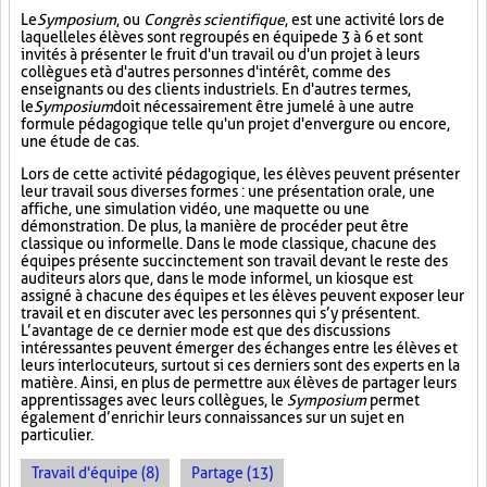
Le
Symposium
, ou
Congrès scientifique
, est une activité lors de
laquelle les élèves sont regroupés en équipe de 3 à 6 et sont
invités à présenter le fruit d'un travail ou d'un projet à leurs
collègues et à d'autres personnes d'intérêt, comme des
enseignants ou des clients industriels. En d'autres termes,
le
Symposium
doit nécessairement être jumelé à une autre
formule pédagogique telle qu'un projet d'envergure ou encore,
une étude de cas.
Lors de cette activité pédagogique, les élèves peuvent présenter
leur travail sous diverses formes : une présentation orale, une
affiche, une simulation vidéo, une maquette ou une
démonstration. De plus, la manière de procéder peut être
classique ou informelle. Dans le mode classique, chacune des
équipes présente succinctement son travail devant le reste des
auditeurs alors que, dans le mode informel, un kiosque est
assigné à chacune des équipes et les élèves peuvent exposer leur
travail et en discuter avec les personnes qui s’y présentent.
L’avantage de ce dernier mode est que des discussions
intéressantes peuvent émerger des échanges entre les élèves et
leurs interlocuteurs, surtout si ces derniers sont des experts en la
matière. Ainsi, en plus de permettre aux élèves de partager leurs
apprentissages avec leurs collègues, le
Symposium
permet
également d’enrichir leurs connaissances sur un sujet en
particulier.
Travail d'équipe (8)
Partage (13)