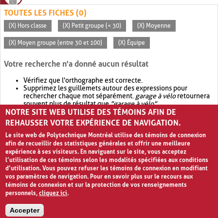
TOUTES LES FICHES (0)
(X) Hors classe
(X) Petit groupe (< 30)
(X) Moyenne
(X) Moyen groupe (entre 30 et 100)
(X) Équipe
Votre recherche n'a donné aucun résultat
Vérifiez que l'orthographe est correcte.
Supprimez les guillemets autour des expressions pour
rechercher chaque mot séparément.
garage à vélo
retournera
souvent plus de résultat que
"garage à vélo"
.
NOTRE SITE WEB UTILISE DES TÉMOINS AFIN DE
Envisagez d'élargir votre recherche avec
OR
.
garage OR vélo
retournera souvent plus de résultat que
garage à vélo
.
REHAUSSER VOTRE EXPÉRIENCE DE NAVIGATION.
Le site web de Polytechnique Montréal utilise des témoins de connexion
afin de recueillir des statistiques générales et offrir une meilleure
expérience à ses visiteurs. En naviguant sur le site, vous acceptez
l’utilisation de ces témoins selon les modalités spécifiées aux conditions
d’utilisation. Vous pouvez refuser les témoins de connexion en modifiant
vos paramètres de navigation. Pour en savoir plus sur le recours aux
témoins de connexion et sur la protection de vos renseignements
personnels,
cliquez ici
.
Avis de confidentialité et conditions d’utilisation
Accepter