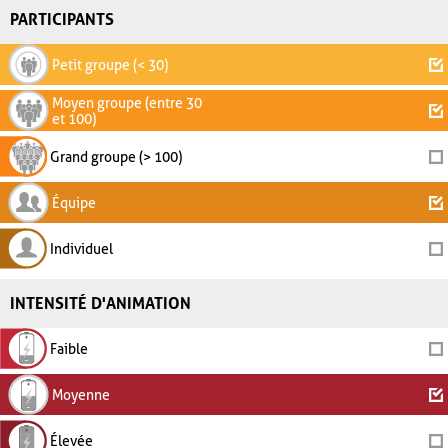
PARTICIPANTS
Petit groupe (< 30)
Moyen groupe (entre 30
et 100)
Grand groupe (> 100)
Équipe
Individuel
INTENSITÉ D'ANIMATION
Faible
Moyenne
Élevée