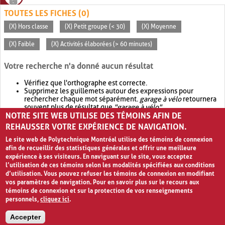
TOUTES LES FICHES (0)
(X) Hors classe
(X) Petit groupe (< 30)
(X) Moyenne
(X) Faible
(X) Activités élaborées (> 60 minutes)
Votre recherche n'a donné aucun résultat
Vérifiez que l'orthographe est correcte.
Supprimez les guillemets autour des expressions pour
rechercher chaque mot séparément.
garage à vélo
retournera
souvent plus de résultat que
"garage à vélo"
.
NOTRE SITE WEB UTILISE DES TÉMOINS AFIN DE
Envisagez d'élargir votre recherche avec
OR
.
garage OR vélo
retournera souvent plus de résultat que
garage à vélo
.
REHAUSSER VOTRE EXPÉRIENCE DE NAVIGATION.
Le site web de Polytechnique Montréal utilise des témoins de connexion
afin de recueillir des statistiques générales et offrir une meilleure
expérience à ses visiteurs. En naviguant sur le site, vous acceptez
l’utilisation de ces témoins selon les modalités spécifiées aux conditions
d’utilisation. Vous pouvez refuser les témoins de connexion en modifiant
vos paramètres de navigation. Pour en savoir plus sur le recours aux
témoins de connexion et sur la protection de vos renseignements
personnels,
cliquez ici
.
Avis de confidentialité et conditions d’utilisation
Accepter