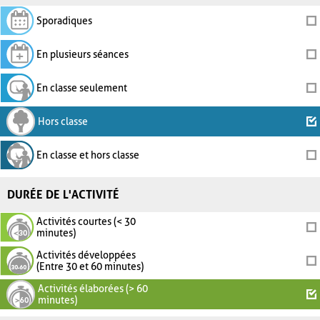
Sporadiques
En plusieurs séances
En classe seulement
Hors classe
En classe et hors classe
DURÉE DE L'ACTIVITÉ
Activités courtes (< 30
minutes)
Activités développées
(Entre 30 et 60 minutes)
Activités élaborées (> 60
minutes)