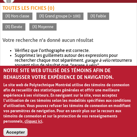
TOUTES LES FICHES (0)
(X) Hors classe
(X) Grand groupe (> 100)
(X) Faible
(X) Élevée
(X) Moyenne
Votre recherche n'a donné aucun résultat
Vérifiez que l'orthographe est correcte.
Supprimez les guillemets autour des expressions pour
rechercher chaque mot séparément.
garage à vélo
retournera
souvent plus de résultat que
"garage à vélo"
.
NOTRE SITE WEB UTILISE DES TÉMOINS AFIN DE
Envisagez d'élargir votre recherche avec
OR
.
garage OR vélo
retournera souvent plus de résultat que
garage à vélo
.
REHAUSSER VOTRE EXPÉRIENCE DE NAVIGATION.
Le site web de Polytechnique Montréal utilise des témoins de connexion
afin de recueillir des statistiques générales et offrir une meilleure
expérience à ses visiteurs. En naviguant sur le site, vous acceptez
l’utilisation de ces témoins selon les modalités spécifiées aux conditions
d’utilisation. Vous pouvez refuser les témoins de connexion en modifiant
vos paramètres de navigation. Pour en savoir plus sur le recours aux
témoins de connexion et sur la protection de vos renseignements
personnels,
cliquez ici
.
Avis de confidentialité et conditions d’utilisation
Accepter