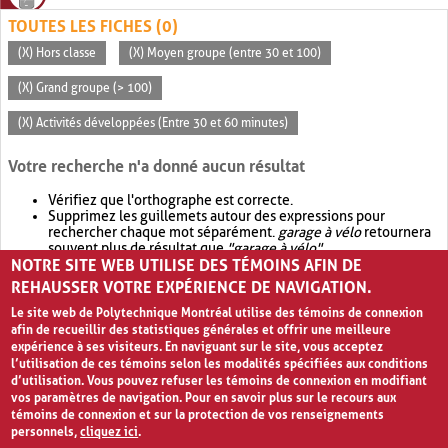
TOUTES LES FICHES (0)
(X) Hors classe
(X) Moyen groupe (entre 30 et 100)
(X) Grand groupe (> 100)
(X) Activités développées (Entre 30 et 60 minutes)
Votre recherche n'a donné aucun résultat
Vérifiez que l'orthographe est correcte.
Supprimez les guillemets autour des expressions pour
rechercher chaque mot séparément.
garage à vélo
retournera
souvent plus de résultat que
"garage à vélo"
.
NOTRE SITE WEB UTILISE DES TÉMOINS AFIN DE
Envisagez d'élargir votre recherche avec
OR
.
garage OR vélo
retournera souvent plus de résultat que
garage à vélo
.
REHAUSSER VOTRE EXPÉRIENCE DE NAVIGATION.
Le site web de Polytechnique Montréal utilise des témoins de connexion
afin de recueillir des statistiques générales et offrir une meilleure
expérience à ses visiteurs. En naviguant sur le site, vous acceptez
l’utilisation de ces témoins selon les modalités spécifiées aux conditions
d’utilisation. Vous pouvez refuser les témoins de connexion en modifiant
vos paramètres de navigation. Pour en savoir plus sur le recours aux
témoins de connexion et sur la protection de vos renseignements
personnels,
cliquez ici
.
Avis de confidentialité et conditions d’utilisation