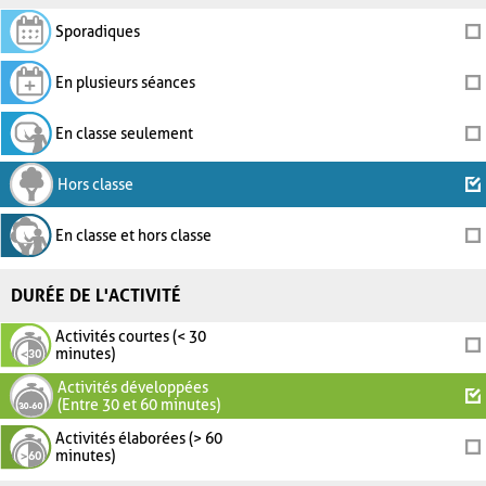
Sporadiques
En plusieurs séances
En classe seulement
Hors classe
En classe et hors classe
DURÉE DE L'ACTIVITÉ
Activités courtes (< 30
minutes)
Activités développées
(Entre 30 et 60 minutes)
Activités élaborées (> 60
minutes)