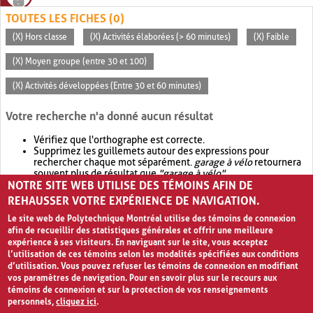
TOUTES LES FICHES (0)
(X) Hors classe
(X) Activités élaborées (> 60 minutes)
(X) Faible
(X) Moyen groupe (entre 30 et 100)
(X) Activités développées (Entre 30 et 60 minutes)
Votre recherche n'a donné aucun résultat
Vérifiez que l'orthographe est correcte.
Supprimez les guillemets autour des expressions pour
rechercher chaque mot séparément.
garage à vélo
retournera
souvent plus de résultat que
"garage à vélo"
.
NOTRE SITE WEB UTILISE DES TÉMOINS AFIN DE
Envisagez d'élargir votre recherche avec
OR
.
garage OR vélo
retournera souvent plus de résultat que
garage à vélo
.
REHAUSSER VOTRE EXPÉRIENCE DE NAVIGATION.
Le site web de Polytechnique Montréal utilise des témoins de connexion
afin de recueillir des statistiques générales et offrir une meilleure
expérience à ses visiteurs. En naviguant sur le site, vous acceptez
l’utilisation de ces témoins selon les modalités spécifiées aux conditions
d’utilisation. Vous pouvez refuser les témoins de connexion en modifiant
vos paramètres de navigation. Pour en savoir plus sur le recours aux
témoins de connexion et sur la protection de vos renseignements
personnels,
cliquez ici
.
Avis de confidentialité et conditions d’utilisation