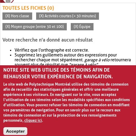
TOUTES LES FICHES (0)
(X) Hors classe
(X) Activités courtes (< 30 minutes)
(X) Moyen groupe (entre 30 et 100)
(X) Équipe
Votre recherche n'a donné aucun résultat
Vérifiez que l'orthographe est correcte.
Supprimez les guillemets autour des expressions pour
rechercher chaque mot séparément.
garage à vélo
retournera
souvent plus de résultat que
"garage à vélo"
.
NOTRE SITE WEB UTILISE DES TÉMOINS AFIN DE
Envisagez d'élargir votre recherche avec
OR
.
garage OR vélo
retournera souvent plus de résultat que
garage à vélo
.
REHAUSSER VOTRE EXPÉRIENCE DE NAVIGATION.
Le site web de Polytechnique Montréal utilise des témoins de connexion
afin de recueillir des statistiques générales et offrir une meilleure
expérience à ses visiteurs. En naviguant sur le site, vous acceptez
l’utilisation de ces témoins selon les modalités spécifiées aux conditions
d’utilisation. Vous pouvez refuser les témoins de connexion en modifiant
vos paramètres de navigation. Pour en savoir plus sur le recours aux
témoins de connexion et sur la protection de vos renseignements
personnels,
cliquez ici
.
Avis de confidentialité et conditions d’utilisation
Accepter