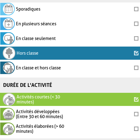
Sporadiques
En plusieurs séances
En classe seulement
Hors classe
En classe et hors classe
DURÉE DE L'ACTIVITÉ
Activités courtes (< 30
minutes)
Activités développées
(Entre 30 et 60 minutes)
Activités élaborées (> 60
minutes)