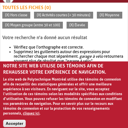
TOUTES LES FICHES (0)
(X) Hors classe
(X) Activités courtes (< 30 minutes)
(X) Moyenne
(X) Moyen groupe (entre 30 et 100)
(X) Élevée
Votre recherche n'a donné aucun résultat
Vérifiez que l'orthographe est correcte.
Supprimez les guillemets autour des expressions pour
rechercher chaque mot séparément.
garage à vélo
retournera
souvent plus de résultat que
"garage à vélo"
.
NOTRE SITE WEB UTILISE DES TÉMOINS AFIN DE
Envisagez d'élargir votre recherche avec
OR
.
garage OR vélo
retournera souvent plus de résultat que
garage à vélo
.
REHAUSSER VOTRE EXPÉRIENCE DE NAVIGATION.
Le site web de Polytechnique Montréal utilise des témoins de connexion
afin de recueillir des statistiques générales et offrir une meilleure
expérience à ses visiteurs. En naviguant sur le site, vous acceptez
l’utilisation de ces témoins selon les modalités spécifiées aux conditions
d’utilisation. Vous pouvez refuser les témoins de connexion en modifiant
vos paramètres de navigation. Pour en savoir plus sur le recours aux
témoins de connexion et sur la protection de vos renseignements
personnels,
cliquez ici
.
Avis de confidentialité et conditions d’utilisation
Accepter