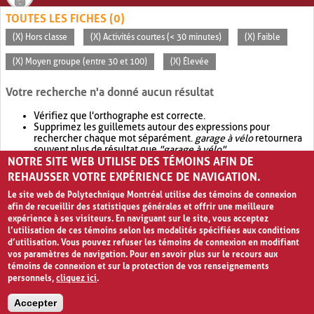
TOUTES LES FICHES (0)
(X) Hors classe
(X) Activités courtes (< 30 minutes)
(X) Faible
(X) Moyen groupe (entre 30 et 100)
(X) Élevée
Votre recherche n'a donné aucun résultat
Vérifiez que l'orthographe est correcte.
Supprimez les guillemets autour des expressions pour
rechercher chaque mot séparément.
garage à vélo
retournera
souvent plus de résultat que
"garage à vélo"
.
NOTRE SITE WEB UTILISE DES TÉMOINS AFIN DE
Envisagez d'élargir votre recherche avec
OR
.
garage OR vélo
retournera souvent plus de résultat que
garage à vélo
.
REHAUSSER VOTRE EXPÉRIENCE DE NAVIGATION.
Le site web de Polytechnique Montréal utilise des témoins de connexion
afin de recueillir des statistiques générales et offrir une meilleure
expérience à ses visiteurs. En naviguant sur le site, vous acceptez
l’utilisation de ces témoins selon les modalités spécifiées aux conditions
d’utilisation. Vous pouvez refuser les témoins de connexion en modifiant
vos paramètres de navigation. Pour en savoir plus sur le recours aux
témoins de connexion et sur la protection de vos renseignements
personnels,
cliquez ici
.
Avis de confidentialité et conditions d’utilisation
Accepter