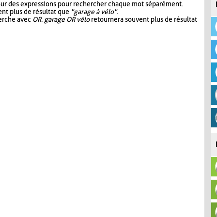
our des expressions pour rechercher chaque mot séparément.
nt plus de résultat que
"garage à vélo"
.
herche avec
OR
.
garage OR vélo
retournera souvent plus de résultat