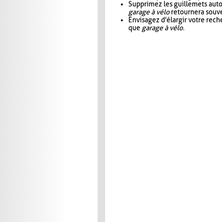
Supprimez les guillemets aut
garage à vélo
retournera souve
Envisagez d'élargir votre rec
que
garage à vélo
.