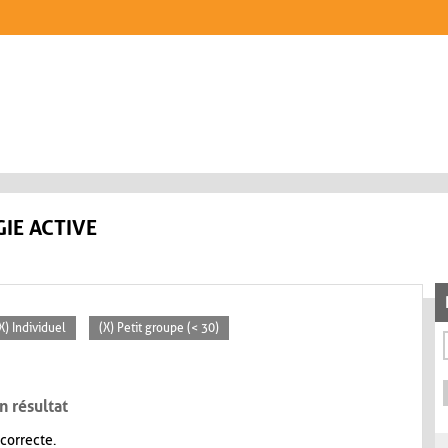
IE ACTIVE
X) Individuel
(X) Petit groupe (< 30)
n résultat
 correcte.