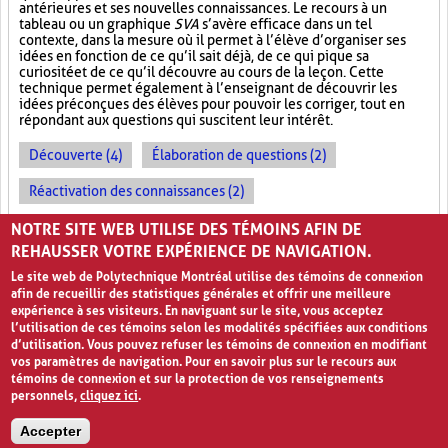
antérieures et ses nouvelles connaissances. Le recours à un
tableau ou un graphique
SVA
s’avère efficace dans un tel
contexte, dans la mesure où il permet à l’élève d’organiser ses
idées en fonction de ce qu’il sait déjà, de ce qui pique sa
curiosité et de ce qu’il découvre au cours de la leçon. Cette
technique permet également à l’enseignant de découvrir les
idées préconçues des élèves pour pouvoir les corriger, tout en
répondant aux questions qui suscitent leur intérêt.
Découverte (4)
Élaboration de questions (2)
Réactivation des connaissances (2)
Évolution des apprentissages (2)
NOTRE SITE WEB UTILISE DES TÉMOINS AFIN DE
REHAUSSER VOTRE EXPÉRIENCE DE NAVIGATION.
Le site web de Polytechnique Montréal utilise des témoins de connexion
afin de recueillir des statistiques générales et offrir une meilleure
expérience à ses visiteurs. En naviguant sur le site, vous acceptez
l’utilisation de ces témoins selon les modalités spécifiées aux conditions
d’utilisation. Vous pouvez refuser les témoins de connexion en modifiant
vos paramètres de navigation. Pour en savoir plus sur le recours aux
témoins de connexion et sur la protection de vos renseignements
personnels,
cliquez ici
.
Avis de confidentialité et conditions d’utilisation
Accepter