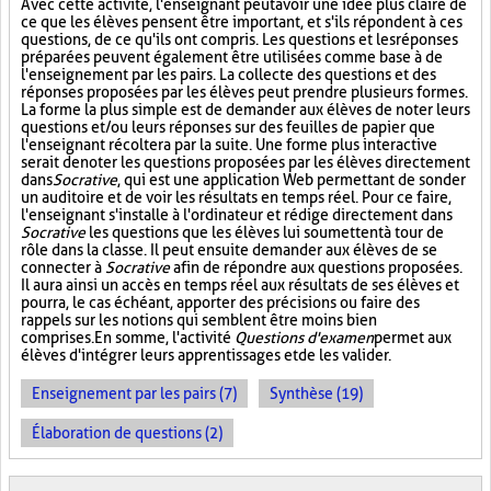
Avec cette activité, l'enseignant peut avoir une idée plus claire de
ce que les élèves pensent être important, et s'ils répondent à ces
questions, de ce qu'ils ont compris. Les questions et les réponses
préparées peuvent également être utilisées comme base à de
l'enseignement par les pairs. La collecte des questions et des
réponses proposées par les élèves peut prendre plusieurs formes.
La forme la plus simple est de demander aux élèves de noter leurs
questions et/ou leurs réponses sur des feuilles de papier que
l'enseignant récoltera par la suite. Une forme plus interactive
serait de noter les questions proposées par les élèves directement
dans
Socrative
, qui est une application Web permettant de sonder
un auditoire et de voir les résultats en temps réel. Pour ce faire,
l'enseignant s'installe à l'ordinateur et rédige directement dans
Socrative
les questions que les élèves lui soumettent à tour de
rôle dans la classe. Il peut ensuite demander aux élèves de se
connecter à
Socrative
afin de répondre aux questions proposées.
Il aura ainsi un accès en temps réel aux résultats de ses élèves et
pourra, le cas échéant, apporter des précisions ou faire des
rappels sur les notions qui semblent être moins bien
comprises. En somme, l'activité
Questions d'examen
permet aux
élèves d'intégrer leurs apprentissages et de les valider.
Enseignement par les pairs (7)
Synthèse (19)
Élaboration de questions (2)