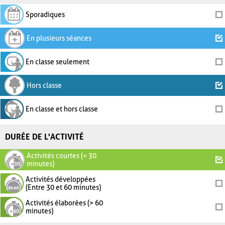
Sporadiques
En plusieurs séances
En classe seulement
Hors classe
En classe et hors classe
DURÉE DE L'ACTIVITÉ
Activités courtes (< 30
minutes)
Activités développées
(Entre 30 et 60 minutes)
Activités élaborées (> 60
minutes)