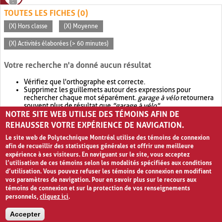
TOUTES LES FICHES (0)
(X) Hors classe
(X) Moyenne
(X) Activités élaborées (> 60 minutes)
Votre recherche n'a donné aucun résultat
Vérifiez que l'orthographe est correcte.
Supprimez les guillemets autour des expressions pour
rechercher chaque mot séparément.
garage à vélo
retournera
souvent plus de résultat que
"garage à vélo"
.
NOTRE SITE WEB UTILISE DES TÉMOINS AFIN DE
Envisagez d'élargir votre recherche avec
OR
.
garage OR vélo
retournera souvent plus de résultat que
garage à vélo
.
REHAUSSER VOTRE EXPÉRIENCE DE NAVIGATION.
Le site web de Polytechnique Montréal utilise des témoins de connexion
afin de recueillir des statistiques générales et offrir une meilleure
expérience à ses visiteurs. En naviguant sur le site, vous acceptez
l’utilisation de ces témoins selon les modalités spécifiées aux conditions
d’utilisation. Vous pouvez refuser les témoins de connexion en modifiant
vos paramètres de navigation. Pour en savoir plus sur le recours aux
témoins de connexion et sur la protection de vos renseignements
personnels,
cliquez ici
.
Avis de confidentialité et conditions d’utilisation
Accepter