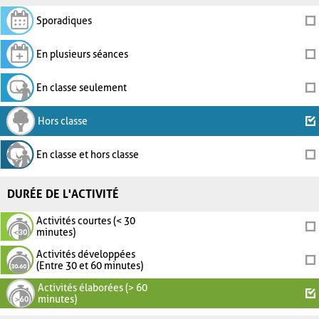
Sporadiques
En plusieurs séances
En classe seulement
Hors classe
En classe et hors classe
DURÉE DE L'ACTIVITÉ
Activités courtes (< 30
minutes)
Activités développées
(Entre 30 et 60 minutes)
Activités élaborées (> 60
minutes)