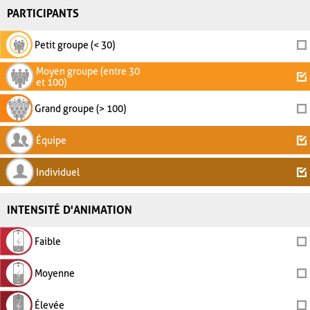
PARTICIPANTS
Petit groupe (< 30)
Moyen groupe (entre 30
et 100)
Grand groupe (> 100)
Équipe
Individuel
INTENSITÉ D'ANIMATION
Faible
Moyenne
Élevée