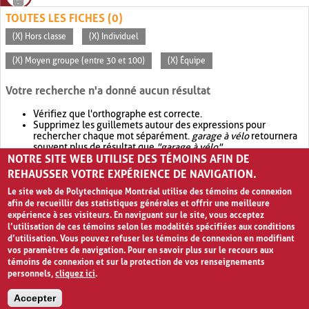
TOUTES LES FICHES (0)
(X) Hors classe
(X) Individuel
(X) Moyen groupe (entre 30 et 100)
(X) Équipe
Votre recherche n'a donné aucun résultat
Vérifiez que l'orthographe est correcte.
Supprimez les guillemets autour des expressions pour
rechercher chaque mot séparément.
garage à vélo
retournera
souvent plus de résultat que
"garage à vélo"
.
NOTRE SITE WEB UTILISE DES TÉMOINS AFIN DE
Envisagez d'élargir votre recherche avec
OR
.
garage OR vélo
retournera souvent plus de résultat que
garage à vélo
.
REHAUSSER VOTRE EXPÉRIENCE DE NAVIGATION.
Le site web de Polytechnique Montréal utilise des témoins de connexion
afin de recueillir des statistiques générales et offrir une meilleure
expérience à ses visiteurs. En naviguant sur le site, vous acceptez
l’utilisation de ces témoins selon les modalités spécifiées aux conditions
d’utilisation. Vous pouvez refuser les témoins de connexion en modifiant
vos paramètres de navigation. Pour en savoir plus sur le recours aux
témoins de connexion et sur la protection de vos renseignements
personnels,
cliquez ici
.
Avis de confidentialité et conditions d’utilisation
Accepter