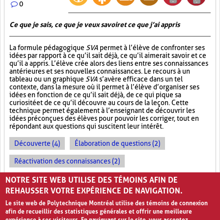
0
Ce que je sais, ce que je veux savoir et ce que j’ai appris
La formule pédagogique
SVA
permet à l’élève de confronter ses
idées par rapport à ce qu’il sait déjà, ce qu’il aimerait savoir et ce
qu’il a appris. L’élève crée alors des liens entre ses connaissances
antérieures et ses nouvelles connaissances. Le recours à un
tableau ou un graphique
SVA
s’avère efficace dans un tel
contexte, dans la mesure où il permet à l’élève d’organiser ses
idées en fonction de ce qu’il sait déjà, de ce qui pique sa
curiosité et de ce qu’il découvre au cours de la leçon. Cette
technique permet également à l’enseignant de découvrir les
idées préconçues des élèves pour pouvoir les corriger, tout en
répondant aux questions qui suscitent leur intérêt.
Découverte (4)
Élaboration de questions (2)
Réactivation des connaissances (2)
Évolution des apprentissages (2)
NOTRE SITE WEB UTILISE DES TÉMOINS AFIN DE
REHAUSSER VOTRE EXPÉRIENCE DE NAVIGATION.
Le site web de Polytechnique Montréal utilise des témoins de connexion
afin de recueillir des statistiques générales et offrir une meilleure