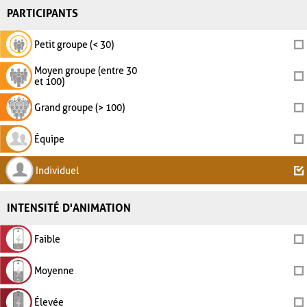
PARTICIPANTS
Petit groupe (< 30)
Moyen groupe (entre 30
et 100)
Grand groupe (> 100)
Équipe
Individuel
INTENSITÉ D'ANIMATION
Faible
Moyenne
Élevée