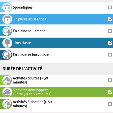
Sporadiques
En plusieurs séances
En classe seulement
Hors classe
En classe et hors classe
DURÉE DE L'ACTIVITÉ
Activités courtes (< 30
minutes)
Activités développées
(Entre 30 et 60 minutes)
Activités élaborées (> 60
minutes)