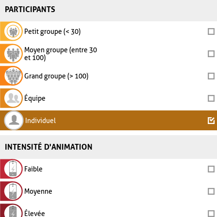
PARTICIPANTS
Petit groupe (< 30)
Moyen groupe (entre 30
et 100)
Grand groupe (> 100)
Équipe
Individuel
INTENSITÉ D'ANIMATION
Faible
Moyenne
Élevée