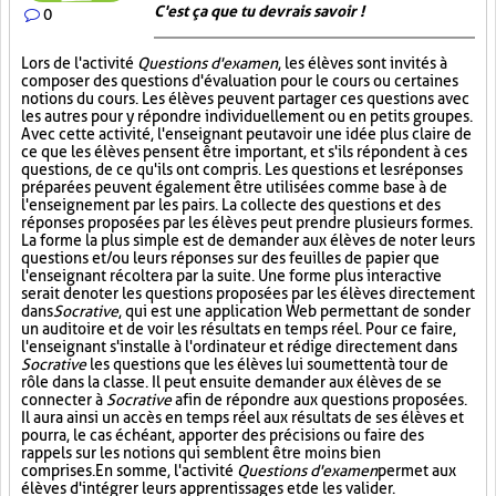
C'est ça que tu devrais savoir !
0
Lors de l'activité
Questions d'examen
, les élèves sont invités à
composer des questions d'évaluation pour le cours ou certaines
notions du cours. Les élèves peuvent partager ces questions avec
les autres pour y répondre individuellement ou en petits groupes.
Avec cette activité, l'enseignant peut avoir une idée plus claire de
ce que les élèves pensent être important, et s'ils répondent à ces
questions, de ce qu'ils ont compris. Les questions et les réponses
préparées peuvent également être utilisées comme base à de
l'enseignement par les pairs. La collecte des questions et des
réponses proposées par les élèves peut prendre plusieurs formes.
La forme la plus simple est de demander aux élèves de noter leurs
questions et/ou leurs réponses sur des feuilles de papier que
l'enseignant récoltera par la suite. Une forme plus interactive
serait de noter les questions proposées par les élèves directement
dans
Socrative
, qui est une application Web permettant de sonder
un auditoire et de voir les résultats en temps réel. Pour ce faire,
l'enseignant s'installe à l'ordinateur et rédige directement dans
Socrative
les questions que les élèves lui soumettent à tour de
rôle dans la classe. Il peut ensuite demander aux élèves de se
connecter à
Socrative
afin de répondre aux questions proposées.
Il aura ainsi un accès en temps réel aux résultats de ses élèves et
pourra, le cas échéant, apporter des précisions ou faire des
rappels sur les notions qui semblent être moins bien
comprises. En somme, l'activité
Questions d'examen
permet aux
élèves d'intégrer leurs apprentissages et de les valider.