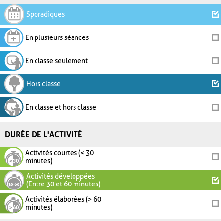
Sporadiques
En plusieurs séances
En classe seulement
Hors classe
En classe et hors classe
DURÉE DE L'ACTIVITÉ
Activités courtes (< 30
minutes)
Activités développées
(Entre 30 et 60 minutes)
Activités élaborées (> 60
minutes)