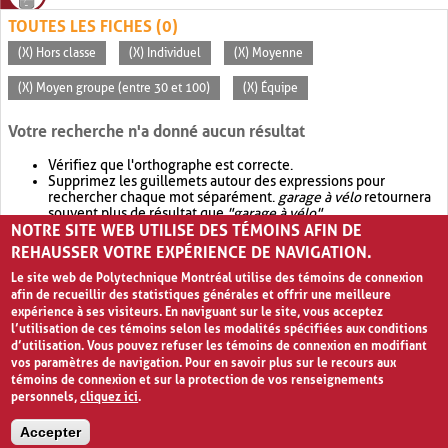
TOUTES LES FICHES (0)
(X) Hors classe
(X) Individuel
(X) Moyenne
(X) Moyen groupe (entre 30 et 100)
(X) Équipe
Votre recherche n'a donné aucun résultat
Vérifiez que l'orthographe est correcte.
Supprimez les guillemets autour des expressions pour
rechercher chaque mot séparément.
garage à vélo
retournera
souvent plus de résultat que
"garage à vélo"
.
NOTRE SITE WEB UTILISE DES TÉMOINS AFIN DE
Envisagez d'élargir votre recherche avec
OR
.
garage OR vélo
retournera souvent plus de résultat que
garage à vélo
.
REHAUSSER VOTRE EXPÉRIENCE DE NAVIGATION.
Le site web de Polytechnique Montréal utilise des témoins de connexion
afin de recueillir des statistiques générales et offrir une meilleure
expérience à ses visiteurs. En naviguant sur le site, vous acceptez
l’utilisation de ces témoins selon les modalités spécifiées aux conditions
d’utilisation. Vous pouvez refuser les témoins de connexion en modifiant
vos paramètres de navigation. Pour en savoir plus sur le recours aux
témoins de connexion et sur la protection de vos renseignements
personnels,
cliquez ici
.
Avis de confidentialité et conditions d’utilisation
Accepter