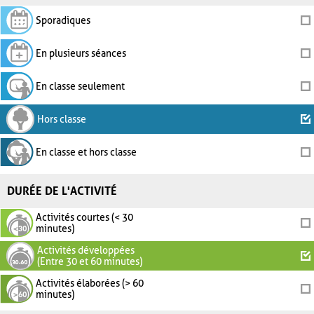
Sporadiques
En plusieurs séances
En classe seulement
Hors classe
En classe et hors classe
DURÉE DE L'ACTIVITÉ
Activités courtes (< 30
minutes)
Activités développées
(Entre 30 et 60 minutes)
Activités élaborées (> 60
minutes)