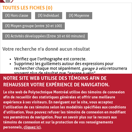
TOUTES LES FICHES (0)
(X) Hors classe
(X) Individuel
(X) Moyenne
(X) Moyen groupe (entre 30 et 100)
(X) Activités développées (Entre 30 et 60 minutes)
Votre recherche n'a donné aucun résultat
Vérifiez que l'orthographe est correcte.
Supprimez les guillemets autour des expressions pour
rechercher chaque mot séparément.
garage à vélo
retournera
souvent plus de résultat que
"garage à vélo"
.
NOTRE SITE WEB UTILISE DES TÉMOINS AFIN DE
Envisagez d'élargir votre recherche avec
OR
.
garage OR vélo
retournera souvent plus de résultat que
garage à vélo
.
REHAUSSER VOTRE EXPÉRIENCE DE NAVIGATION.
Le site web de Polytechnique Montréal utilise des témoins de connexion
afin de recueillir des statistiques générales et offrir une meilleure
expérience à ses visiteurs. En naviguant sur le site, vous acceptez
l’utilisation de ces témoins selon les modalités spécifiées aux conditions
d’utilisation. Vous pouvez refuser les témoins de connexion en modifiant
vos paramètres de navigation. Pour en savoir plus sur le recours aux
témoins de connexion et sur la protection de vos renseignements
personnels,
cliquez ici
.
Avis de confidentialité et conditions d’utilisation