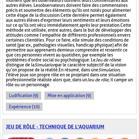
moment que les observateurs donnent leurs commentaires aux
autres élèves. Les observateurs doivent faire des commentaires
précis et soumettre des éléments qu'ils ont notés pour alimenter
cette étape de la discussion. Cette dernière permet également
aux autres élèves d'exprimer leurs sentiments et leurs émotions
sur ce qu'ils ont vécu immédiatement après leur prestation. Cette
méthode est utilisée, entre autres, dans le but de développer des
attitudes comme l’empathie de différents professionnels envers
certaines clientèles. Pour ce faire, elle simule des conditions de
santé (par ex., pathologies visuelles, handicap physique) afin de
permettre aux apprenants de mieux comprendre et ressentir ce
que ces personnes vivent au quotidien, par exemple les
problèmes d'ordre social ou psychologique. Le
Jeu de rôle
se
distingue de la
Simulation
par le caractère subjectif de la vision
qu’on propose de la réalité. En résumé, dans une
Simulation
,
l'élève joue son propre rôle en se projetant dans une situation
professionnelle réaliste alors que, dans un
Jeu de rôle
, il campe un
rôle ou un personnage.
Ludification (9)
Mise en application (9)
Expérience (10)
JEU DE RÔLE - TECHNIQUE DE L'AQUARIUM