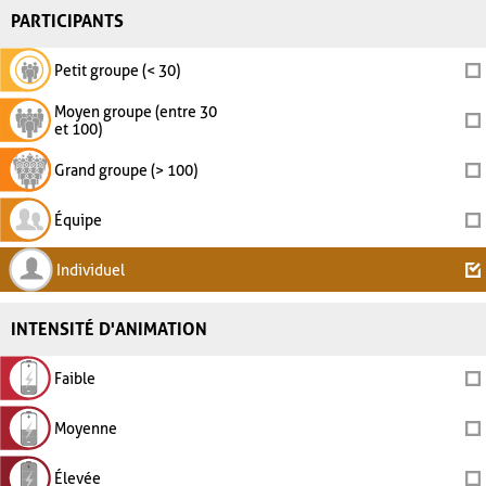
PARTICIPANTS
Petit groupe (< 30)
Moyen groupe (entre 30
et 100)
Grand groupe (> 100)
Équipe
Individuel
INTENSITÉ D'ANIMATION
Faible
Moyenne
Élevée