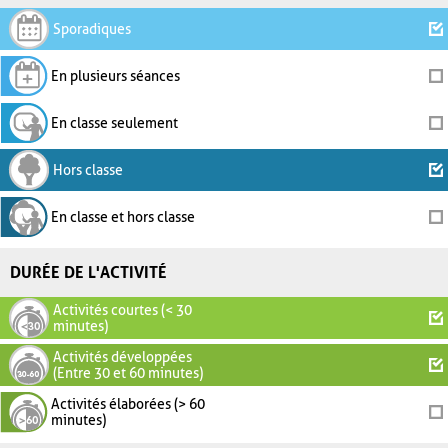
Sporadiques
En plusieurs séances
En classe seulement
Hors classe
En classe et hors classe
DURÉE DE L'ACTIVITÉ
Activités courtes (< 30
minutes)
Activités développées
(Entre 30 et 60 minutes)
Activités élaborées (> 60
minutes)