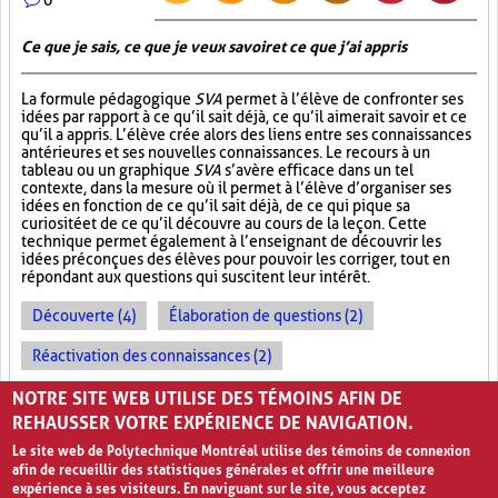
Ce que je sais, ce que je veux savoir et ce que j’ai appris
La formule pédagogique
SVA
permet à l’élève de confronter ses
idées par rapport à ce qu’il sait déjà, ce qu’il aimerait savoir et ce
qu’il a appris. L’élève crée alors des liens entre ses connaissances
antérieures et ses nouvelles connaissances. Le recours à un
tableau ou un graphique
SVA
s’avère efficace dans un tel
contexte, dans la mesure où il permet à l’élève d’organiser ses
idées en fonction de ce qu’il sait déjà, de ce qui pique sa
curiosité et de ce qu’il découvre au cours de la leçon. Cette
technique permet également à l’enseignant de découvrir les
idées préconçues des élèves pour pouvoir les corriger, tout en
répondant aux questions qui suscitent leur intérêt.
Découverte (4)
Élaboration de questions (2)
Réactivation des connaissances (2)
Évolution des apprentissages (2)
NOTRE SITE WEB UTILISE DES TÉMOINS AFIN DE
REHAUSSER VOTRE EXPÉRIENCE DE NAVIGATION.
Le site web de Polytechnique Montréal utilise des témoins de connexion
afin de recueillir des statistiques générales et offrir une meilleure
expérience à ses visiteurs. En naviguant sur le site, vous acceptez