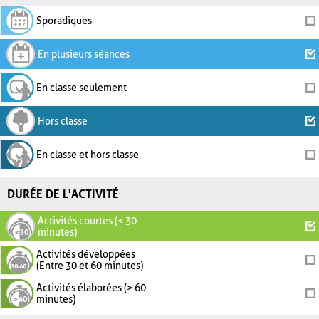
Sporadiques
En plusieurs séances
En classe seulement
Hors classe
En classe et hors classe
DURÉE DE L'ACTIVITÉ
Activités courtes (< 30
minutes)
Activités développées
(Entre 30 et 60 minutes)
Activités élaborées (> 60
minutes)