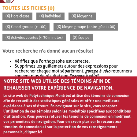
TOUTES LES FICHES (0)
(X) Hors classe
(X) Individuel
(X) Moyenne
(X) Grand groupe (> 100)
(X) Moyen groupe (entre 30 et 100)
(X) Activités courtes (< 30 minutes)
(X) Équipe
Votre recherche n'a donné aucun résultat
Vérifiez que l'orthographe est correcte.
Supprimez les guillemets autour des expressions pour
rechercher chaque mot séparément.
garage à vélo
retournera
souvent plus de résultat que
"garage à vélo"
.
NOTRE SITE WEB UTILISE DES TÉMOINS AFIN DE
Envisagez d'élargir votre recherche avec
OR
.
garage OR vélo
retournera souvent plus de résultat que
garage à vélo
.
REHAUSSER VOTRE EXPÉRIENCE DE NAVIGATION.
Le site web de Polytechnique Montréal utilise des témoins de connexion
afin de recueillir des statistiques générales et offrir une meilleure
expérience à ses visiteurs. En naviguant sur le site, vous acceptez
l’utilisation de ces témoins selon les modalités spécifiées aux conditions
d’utilisation. Vous pouvez refuser les témoins de connexion en modifiant
vos paramètres de navigation. Pour en savoir plus sur le recours aux
témoins de connexion et sur la protection de vos renseignements
personnels,
cliquez ici
.
Avis de confidentialité et conditions d’utilisation