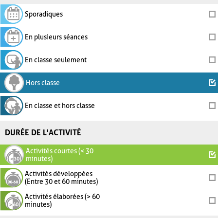
Sporadiques
En plusieurs séances
En classe seulement
Hors classe
En classe et hors classe
DURÉE DE L'ACTIVITÉ
Activités courtes (< 30
minutes)
Activités développées
(Entre 30 et 60 minutes)
Activités élaborées (> 60
minutes)