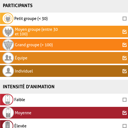
PARTICIPANTS
Petit groupe (< 30)
Moyen groupe (entre 30
et 100)
Grand groupe (> 100)
Équipe
Individuel
INTENSITÉ D'ANIMATION
Faible
Moyenne
Élevée