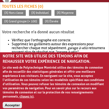
TOUTES LES FICHES (0)
(X) Hors classe
(X) Individuel
(X) Moyenne
(X) Grand groupe (> 100)
(X) Élevée
Votre recherche n'a donné aucun résultat
Vérifiez que l'orthographe est correcte.
Supprimez les guillemets autour des expressions pour
rechercher chaque mot séparément.
garage à vélo
retournera
souvent plus de résultat que
"garage à vélo"
.
NOTRE SITE WEB UTILISE DES TÉMOINS AFIN DE
Envisagez d'élargir votre recherche avec
OR
.
garage OR vélo
retournera souvent plus de résultat que
garage à vélo
.
REHAUSSER VOTRE EXPÉRIENCE DE NAVIGATION.
Le site web de Polytechnique Montréal utilise des témoins de connexion
afin de recueillir des statistiques générales et offrir une meilleure
expérience à ses visiteurs. En naviguant sur le site, vous acceptez
l’utilisation de ces témoins selon les modalités spécifiées aux conditions
d’utilisation. Vous pouvez refuser les témoins de connexion en modifiant
vos paramètres de navigation. Pour en savoir plus sur le recours aux
témoins de connexion et sur la protection de vos renseignements
personnels,
cliquez ici
.
Avis de confidentialité et conditions d’utilisation
Accepter