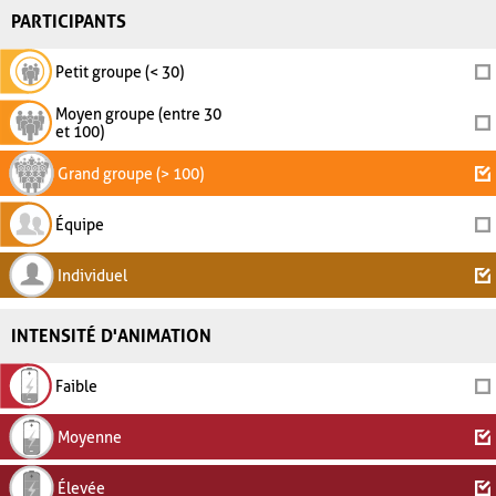
PARTICIPANTS
Petit groupe (< 30)
Moyen groupe (entre 30
et 100)
Grand groupe (> 100)
Équipe
Individuel
INTENSITÉ D'ANIMATION
Faible
Moyenne
Élevée