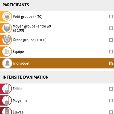
PARTICIPANTS
Petit groupe (< 30)
Moyen groupe (entre 30
et 100)
Grand groupe (> 100)
Équipe
Individuel
INTENSITÉ D'ANIMATION
Faible
Moyenne
Élevée