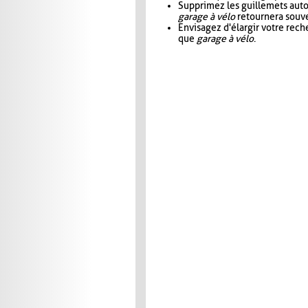
Supprimez les guillemets aut
garage à vélo
retournera souve
Envisagez d'élargir votre rec
que
garage à vélo
.