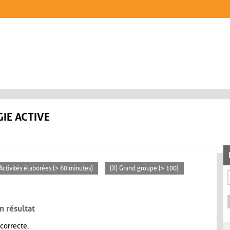
IE ACTIVE
 Activités élaborées (> 60 minutes)
(X) Grand groupe (> 100)
n résultat
 correcte.