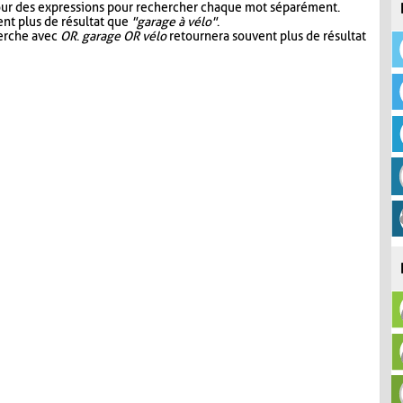
our des expressions pour rechercher chaque mot séparément.
nt plus de résultat que
"garage à vélo"
.
herche avec
OR
.
garage OR vélo
retournera souvent plus de résultat