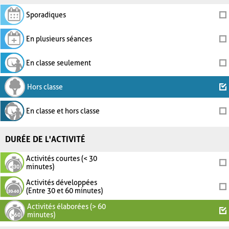
Sporadiques
En plusieurs séances
En classe seulement
Hors classe
En classe et hors classe
DURÉE DE L'ACTIVITÉ
Activités courtes (< 30
minutes)
Activités développées
(Entre 30 et 60 minutes)
Activités élaborées (> 60
minutes)