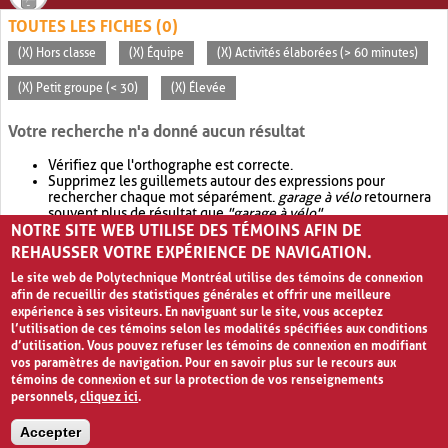
TOUTES LES FICHES (0)
(X) Hors classe
(X) Équipe
(X) Activités élaborées (> 60 minutes)
(X) Petit groupe (< 30)
(X) Élevée
Votre recherche n'a donné aucun résultat
Vérifiez que l'orthographe est correcte.
Supprimez les guillemets autour des expressions pour
rechercher chaque mot séparément.
garage à vélo
retournera
souvent plus de résultat que
"garage à vélo"
.
NOTRE SITE WEB UTILISE DES TÉMOINS AFIN DE
Envisagez d'élargir votre recherche avec
OR
.
garage OR vélo
retournera souvent plus de résultat que
garage à vélo
.
REHAUSSER VOTRE EXPÉRIENCE DE NAVIGATION.
Le site web de Polytechnique Montréal utilise des témoins de connexion
afin de recueillir des statistiques générales et offrir une meilleure
expérience à ses visiteurs. En naviguant sur le site, vous acceptez
l’utilisation de ces témoins selon les modalités spécifiées aux conditions
d’utilisation. Vous pouvez refuser les témoins de connexion en modifiant
vos paramètres de navigation. Pour en savoir plus sur le recours aux
témoins de connexion et sur la protection de vos renseignements
personnels,
cliquez ici
.
Avis de confidentialité et conditions d’utilisation
Accepter