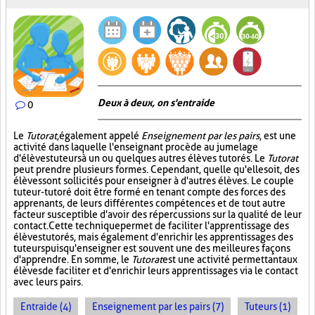
Deux à deux, on s'entraide
0
Le
Tutorat
, également appelé
Enseignement par les pairs
, est une
activité dans laquelle l'enseignant procède au jumelage
d'élèves tuteurs à un ou quelques autres élèves tutorés. Le
Tutorat
peut prendre plusieurs formes. Cependant, quelle qu'elle soit, des
élèves sont sollicités pour enseigner à d'autres élèves. Le couple
tuteur-tutoré doit être formé en tenant compte des forces des
apprenants, de leurs différentes compétences et de tout autre
facteur susceptible d'avoir des répercussions sur la qualité de leur
contact. Cette technique permet de faciliter l'apprentissage des
élèves tutorés, mais également d'enrichir les apprentissages des
tuteurs puisqu'enseigner est souvent une des meilleures façons
d'apprendre. En somme, le
Tutorat
est une activité permettant aux
élèves de faciliter et d'enrichir leurs apprentissages via le contact
avec leurs pairs.
Entraide (4)
Enseignement par les pairs (7)
Tuteurs (1)