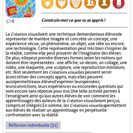
Construis-moi ce que tu as appris !
0
La
Création visuelle
est une technique demandant aux élèves de
représenter de manière imagée et concrète un concept, une
expérience vécue, un phénomène, un objet, une idée ou encore,
une technologie. Cette représentation peut très bien s'inspirer de
la réalité, comme elle peut provenir de l'imaginaire des élèves.
De plus, elle peut prendre diverses formes selon les notions qui
doivent être représentées : une affiche, un dessin, un collage, une
vidéo, une maquette, une sculpture, une reproduction miniature,
etc. Non seulement les
Créations visuelles
peuvent servir
à concrétiser des concepts appris, mais elles peuvent
aussi permettre aux élèves d'exprimer leurs pensées,
leurs convictions, leurs expériences ou encore des questions qui
sont encore sans réponse pour eux. Une telle activité permet à
l'enseignant ainsi qu'aux autres élèves de voir comment les
apprentissages des auteurs de la
Création visuelle
sont perçus,
compris et intégrés. En somme, les
Créations visuelles
permettent
aux élèves de réaliser un apprentissage en perpétuelle
confrontation avec la réalité.
Réflexion individuelle (31)