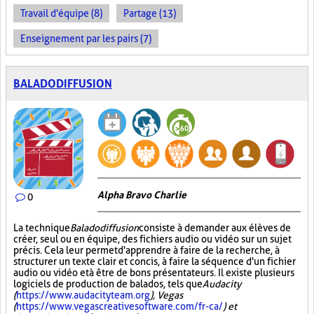
Travail d'équipe (8)
Partage (13)
Enseignement par les pairs (7)
BALADODIFFUSION
Alpha Bravo Charlie
0
La technique
Baladodiffusion
consiste à demander aux élèves de
créer, seul ou en équipe, des fichiers audio ou vidéo sur un sujet
précis. Cela leur permet d'apprendre à faire de la recherche, à
structurer un texte clair et concis, à faire la séquence d'un fichier
audio ou vidéo et à être de bons présentateurs. Il existe plusieurs
logiciels de production de balados, tels que
Audacity
(
https://www.audacityteam.org
), Vegas
(
https://www.vegascreativesoftware.com/fr-ca/
) et