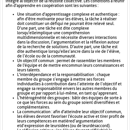
intégré à l'objectif de la réussite collective. Les conditions à réunir
afin d'apprendre en coopération sont les suivantes :
Une situation d'apprentissage complexe et authentique :
afin d'être motivante pour les élèves, la tâche à réaliser
doit constituer un défi qui ne pourrait être relevé seul.
D'une part, une tâche est dite complexe
lorsqu'elle implique une compréhension
multidimensionnelle et nécessite diverses interactions
dans la discussion, l’argumentation et la réflexion autour
de la recherche de solutions. D'autre part, une tâche est
dite authentique lorsqu'elle s’ancre dans la vie de l’élève,
de l’école ou de la communauté.
Un objectif commun : permet de rassembler les membres
de l'équipe et de mettre en commun leurs connaissances et
leurs talents.
L'interdépendance et la responsabilisation : chaque
membre du groupe s’engage à mettre ses forces
individuelles à contribution dans l’atteinte de l’objectif et
engage sa responsabilité envers les autres membres du
groupe et par rapport à lui-même, en tant qu’apprenant.
L'hétérogénéité des groupes : bâtir des équipes de sorte à
ce que les forces au sein du groupe soient diversifiées et
complémentaires.
La communication : afin d'atteindre leur objectif commun,
les élèves devront favoriser l'écoute active et tirer profit de
leurs compétences en matière d’argumentation
et d’expression de leurs idées (ou de leur désaccord).