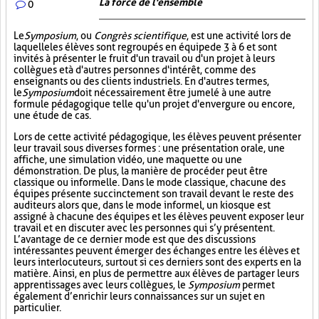
La force de l'ensemble
0
Le
Symposium
, ou
Congrès scientifique
, est une activité lors de
laquelle les élèves sont regroupés en équipe de 3 à 6 et sont
invités à présenter le fruit d'un travail ou d'un projet à leurs
collègues et à d'autres personnes d'intérêt, comme des
enseignants ou des clients industriels. En d'autres termes,
le
Symposium
doit nécessairement être jumelé à une autre
formule pédagogique telle qu'un projet d'envergure ou encore,
une étude de cas.
Lors de cette activité pédagogique, les élèves peuvent présenter
leur travail sous diverses formes : une présentation orale, une
affiche, une simulation vidéo, une maquette ou une
démonstration. De plus, la manière de procéder peut être
classique ou informelle. Dans le mode classique, chacune des
équipes présente succinctement son travail devant le reste des
auditeurs alors que, dans le mode informel, un kiosque est
assigné à chacune des équipes et les élèves peuvent exposer leur
travail et en discuter avec les personnes qui s’y présentent.
L’avantage de ce dernier mode est que des discussions
intéressantes peuvent émerger des échanges entre les élèves et
leurs interlocuteurs, surtout si ces derniers sont des experts en la
matière. Ainsi, en plus de permettre aux élèves de partager leurs
apprentissages avec leurs collègues, le
Symposium
permet
également d’enrichir leurs connaissances sur un sujet en
particulier.