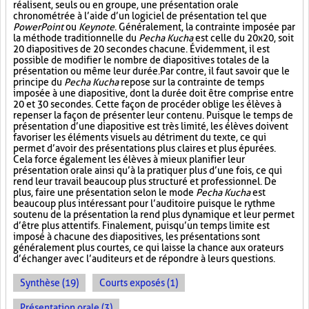
réalisent, seuls ou en groupe, une présentation orale
chronométrée à l’aide d’un logiciel de présentation tel que
PowerPoint
ou
Keynote
. Généralement, la contrainte imposée par
la méthode traditionnelle du
Pecha Kucha
est celle du 20x20, soit
20 diapositives de 20 secondes chacune. Évidemment, il est
possible de modifier le nombre de diapositives totales de la
présentation ou même leur durée. Par contre, il faut savoir que le
principe du
Pecha Kucha
repose sur la contrainte de temps
imposée à une diapositive, dont la durée doit être comprise entre
20 et 30 secondes. Cette façon de procéder oblige les élèves à
repenser la façon de présenter leur contenu. Puisque le temps de
présentation d’une diapositive est très limité, les élèves doivent
favoriser les éléments visuels au détriment du texte, ce qui
permet d’avoir des présentations plus claires et plus épurées.
Cela force également les élèves à mieux planifier leur
présentation orale ainsi qu’à la pratiquer plus d’une fois, ce qui
rend leur travail beaucoup plus structuré et professionnel. De
plus, faire une présentation selon le mode
Pecha Kucha
est
beaucoup plus intéressant pour l’auditoire puisque le rythme
soutenu de la présentation la rend plus dynamique et leur permet
d’être plus attentifs. Finalement, puisqu’un temps limite est
imposé à chacune des diapositives, les présentations sont
généralement plus courtes, ce qui laisse la chance aux orateurs
d’échanger avec l’auditeurs et de répondre à leurs questions.
Synthèse (19)
Courts exposés (1)
Présentation orale (3)