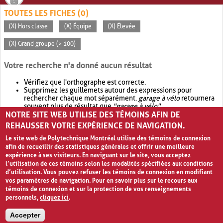
TOUTES LES FICHES (0)
(X) Hors classe
(X) Équipe
(X) Élevée
(X) Grand groupe (> 100)
Votre recherche n'a donné aucun résultat
Vérifiez que l'orthographe est correcte.
Supprimez les guillemets autour des expressions pour
rechercher chaque mot séparément.
garage à vélo
retournera
souvent plus de résultat que
"garage à vélo"
.
NOTRE SITE WEB UTILISE DES TÉMOINS AFIN DE
Envisagez d'élargir votre recherche avec
OR
.
garage OR vélo
retournera souvent plus de résultat que
garage à vélo
.
REHAUSSER VOTRE EXPÉRIENCE DE NAVIGATION.
Le site web de Polytechnique Montréal utilise des témoins de connexion
afin de recueillir des statistiques générales et offrir une meilleure
expérience à ses visiteurs. En naviguant sur le site, vous acceptez
l’utilisation de ces témoins selon les modalités spécifiées aux conditions
d’utilisation. Vous pouvez refuser les témoins de connexion en modifiant
vos paramètres de navigation. Pour en savoir plus sur le recours aux
témoins de connexion et sur la protection de vos renseignements
personnels,
cliquez ici
.
Avis de confidentialité et conditions d’utilisation
Accepter