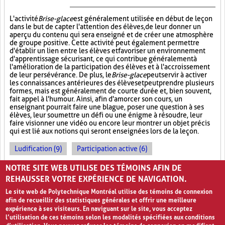
L'activité
Brise-glace
est généralement utilisée en début de leçon
dans le but de capter l'attention des élèves, de leur donner un
aperçu du contenu qui sera enseigné et de créer une atmosphère
de groupe positive. Cette activité peut également permettre
d'établir un lien entre les élèves et favoriser un environnement
d'apprentissage sécurisant, ce qui contribue généralement à
l'amélioration de la participation des élèves et à l'accroissement
de leur persévérance. De plus, le
Brise-glace
peut servir à activer
les connaissances antérieures des élèves et peut prendre plusieurs
formes, mais est généralement de courte durée et, bien souvent,
fait appel à l'humour. Ainsi, afin d'amorcer son cours, un
enseignant pourrait faire une blague, poser une question à ses
élèves, leur soumettre un défi ou une énigme à résoudre, leur
faire visionner une vidéo ou encore leur montrer un objet précis
qui est lié aux notions qui seront enseignées lors de la leçon.
Ludification (9)
Participation active (6)
Réactivation des connaissances (2)
NOTRE SITE WEB UTILISE DES TÉMOINS AFIN DE
REHAUSSER VOTRE EXPÉRIENCE DE NAVIGATION.
Le site web de Polytechnique Montréal utilise des témoins de connexion
afin de recueillir des statistiques générales et offrir une meilleure
expérience à ses visiteurs. En naviguant sur le site, vous acceptez
l’utilisation de ces témoins selon les modalités spécifiées aux conditions