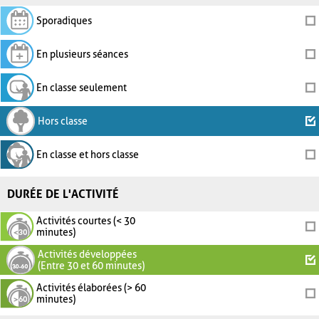
Sporadiques
En plusieurs séances
En classe seulement
Hors classe
En classe et hors classe
DURÉE DE L'ACTIVITÉ
Activités courtes (< 30
minutes)
Activités développées
(Entre 30 et 60 minutes)
Activités élaborées (> 60
minutes)