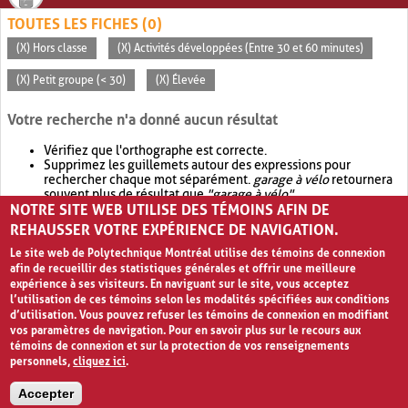
TOUTES LES FICHES (0)
(X) Hors classe
(X) Activités développées (Entre 30 et 60 minutes)
(X) Petit groupe (< 30)
(X) Élevée
Votre recherche n'a donné aucun résultat
Vérifiez que l'orthographe est correcte.
Supprimez les guillemets autour des expressions pour
rechercher chaque mot séparément.
garage à vélo
retournera
souvent plus de résultat que
"garage à vélo"
.
NOTRE SITE WEB UTILISE DES TÉMOINS AFIN DE
Envisagez d'élargir votre recherche avec
OR
.
garage OR vélo
retournera souvent plus de résultat que
garage à vélo
.
REHAUSSER VOTRE EXPÉRIENCE DE NAVIGATION.
Le site web de Polytechnique Montréal utilise des témoins de connexion
afin de recueillir des statistiques générales et offrir une meilleure
expérience à ses visiteurs. En naviguant sur le site, vous acceptez
l’utilisation de ces témoins selon les modalités spécifiées aux conditions
d’utilisation. Vous pouvez refuser les témoins de connexion en modifiant
vos paramètres de navigation. Pour en savoir plus sur le recours aux
témoins de connexion et sur la protection de vos renseignements
personnels,
cliquez ici
.
Avis de confidentialité et conditions d’utilisation
Accepter