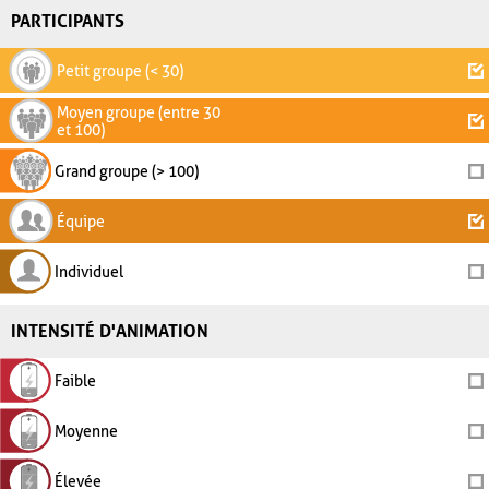
PARTICIPANTS
Petit groupe (< 30)
Moyen groupe (entre 30
et 100)
Grand groupe (> 100)
Équipe
Individuel
INTENSITÉ D'ANIMATION
Faible
Moyenne
Élevée