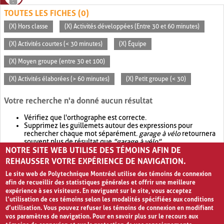
TOUTES LES FICHES (0)
(X) Hors classe
(X) Activités développées (Entre 30 et 60 minutes)
(X) Activités courtes (< 30 minutes)
(X) Équipe
(X) Moyen groupe (entre 30 et 100)
(X) Activités élaborées (> 60 minutes)
(X) Petit groupe (< 30)
Votre recherche n'a donné aucun résultat
Vérifiez que l'orthographe est correcte.
Supprimez les guillemets autour des expressions pour
rechercher chaque mot séparément.
garage à vélo
retournera
souvent plus de résultat que
"garage à vélo"
.
NOTRE SITE WEB UTILISE DES TÉMOINS AFIN DE
Envisagez d'élargir votre recherche avec
OR
.
garage OR vélo
retournera souvent plus de résultat que
garage à vélo
.
REHAUSSER VOTRE EXPÉRIENCE DE NAVIGATION.
Le site web de Polytechnique Montréal utilise des témoins de connexion
afin de recueillir des statistiques générales et offrir une meilleure
expérience à ses visiteurs. En naviguant sur le site, vous acceptez
l’utilisation de ces témoins selon les modalités spécifiées aux conditions
d’utilisation. Vous pouvez refuser les témoins de connexion en modifiant
vos paramètres de navigation. Pour en savoir plus sur le recours aux