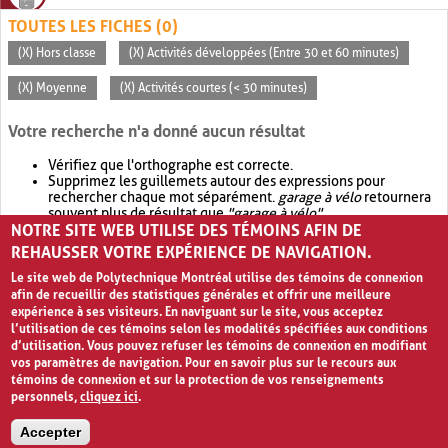
TOUTES LES FICHES (0)
(X) Hors classe
(X) Activités développées (Entre 30 et 60 minutes)
(X) Moyenne
(X) Activités courtes (< 30 minutes)
Votre recherche n'a donné aucun résultat
Vérifiez que l'orthographe est correcte.
Supprimez les guillemets autour des expressions pour
rechercher chaque mot séparément.
garage à vélo
retournera
souvent plus de résultat que
"garage à vélo"
.
NOTRE SITE WEB UTILISE DES TÉMOINS AFIN DE
Envisagez d'élargir votre recherche avec
OR
.
garage OR vélo
retournera souvent plus de résultat que
garage à vélo
.
REHAUSSER VOTRE EXPÉRIENCE DE NAVIGATION.
Le site web de Polytechnique Montréal utilise des témoins de connexion
afin de recueillir des statistiques générales et offrir une meilleure
expérience à ses visiteurs. En naviguant sur le site, vous acceptez
l’utilisation de ces témoins selon les modalités spécifiées aux conditions
d’utilisation. Vous pouvez refuser les témoins de connexion en modifiant
vos paramètres de navigation. Pour en savoir plus sur le recours aux
témoins de connexion et sur la protection de vos renseignements
personnels,
cliquez ici
.
Avis de confidentialité et conditions d’utilisation
Accepter