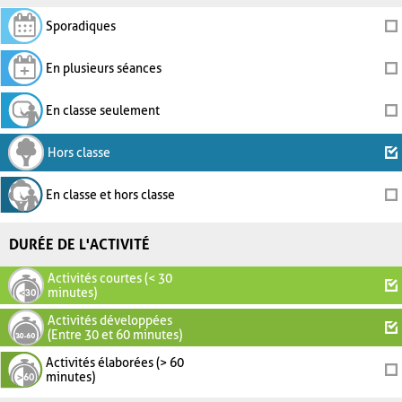
Sporadiques
En plusieurs séances
En classe seulement
Hors classe
En classe et hors classe
DURÉE DE L'ACTIVITÉ
Activités courtes (< 30
minutes)
Activités développées
(Entre 30 et 60 minutes)
Activités élaborées (> 60
minutes)