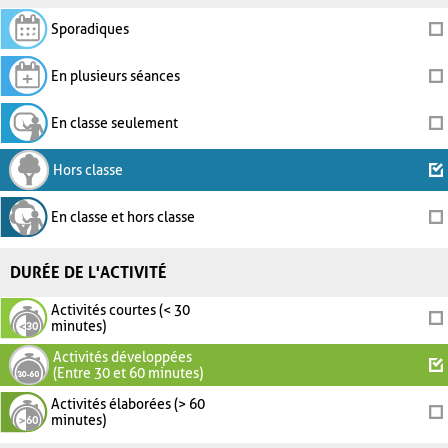
Sporadiques
En plusieurs séances
En classe seulement
Hors classe
En classe et hors classe
DURÉE DE L'ACTIVITÉ
Activités courtes (< 30
minutes)
Activités développées
(Entre 30 et 60 minutes)
Activités élaborées (> 60
minutes)