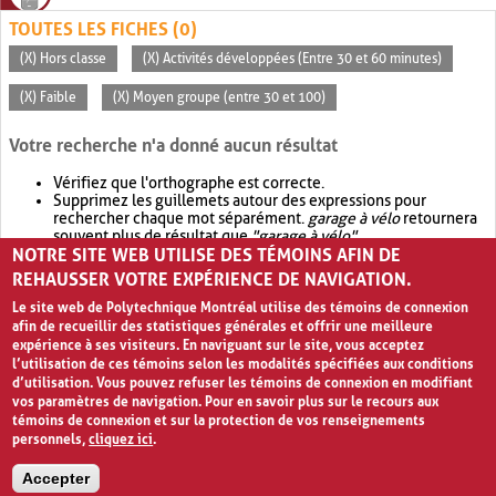
TOUTES LES FICHES (0)
(X) Hors classe
(X) Activités développées (Entre 30 et 60 minutes)
(X) Faible
(X) Moyen groupe (entre 30 et 100)
Votre recherche n'a donné aucun résultat
Vérifiez que l'orthographe est correcte.
Supprimez les guillemets autour des expressions pour
rechercher chaque mot séparément.
garage à vélo
retournera
souvent plus de résultat que
"garage à vélo"
.
NOTRE SITE WEB UTILISE DES TÉMOINS AFIN DE
Envisagez d'élargir votre recherche avec
OR
.
garage OR vélo
retournera souvent plus de résultat que
garage à vélo
.
REHAUSSER VOTRE EXPÉRIENCE DE NAVIGATION.
Le site web de Polytechnique Montréal utilise des témoins de connexion
afin de recueillir des statistiques générales et offrir une meilleure
expérience à ses visiteurs. En naviguant sur le site, vous acceptez
l’utilisation de ces témoins selon les modalités spécifiées aux conditions
d’utilisation. Vous pouvez refuser les témoins de connexion en modifiant
vos paramètres de navigation. Pour en savoir plus sur le recours aux
témoins de connexion et sur la protection de vos renseignements
personnels,
cliquez ici
.
Avis de confidentialité et conditions d’utilisation
Accepter