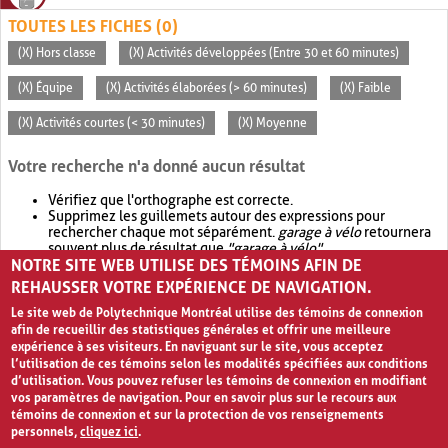
TOUTES LES FICHES (0)
(X) Hors classe
(X) Activités développées (Entre 30 et 60 minutes)
(X) Équipe
(X) Activités élaborées (> 60 minutes)
(X) Faible
(X) Activités courtes (< 30 minutes)
(X) Moyenne
Votre recherche n'a donné aucun résultat
Vérifiez que l'orthographe est correcte.
Supprimez les guillemets autour des expressions pour
rechercher chaque mot séparément.
garage à vélo
retournera
souvent plus de résultat que
"garage à vélo"
.
NOTRE SITE WEB UTILISE DES TÉMOINS AFIN DE
Envisagez d'élargir votre recherche avec
OR
.
garage OR vélo
retournera souvent plus de résultat que
garage à vélo
.
REHAUSSER VOTRE EXPÉRIENCE DE NAVIGATION.
Le site web de Polytechnique Montréal utilise des témoins de connexion
afin de recueillir des statistiques générales et offrir une meilleure
expérience à ses visiteurs. En naviguant sur le site, vous acceptez
l’utilisation de ces témoins selon les modalités spécifiées aux conditions
d’utilisation. Vous pouvez refuser les témoins de connexion en modifiant
vos paramètres de navigation. Pour en savoir plus sur le recours aux
témoins de connexion et sur la protection de vos renseignements
personnels,
cliquez ici
.
Avis de confidentialité et conditions d’utilisation