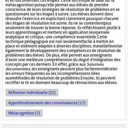
et en documentant ces étapes. Cette technique se base sur la
métacagonition puisqu'elle permet aux élèves de prendre
conscience de leurs stratégies de résolution de problèmes en se
questionnant sur les étapes à suivre. Les élèves doivent donc
résoudre l'exercice en explicitant clairement pourquoi chacune
des étapes de résolution est suivie. Ils ne se contentent plus
seulement de trouver la bonne réponse. Ils réfléchissent plutôt à
leurs apprentissages et mettent en application leur pensée
analytique et critique, une compétence essentielle. Cette
technique pédagogique est non seulement facile à mettre en
place et aisément adaptée à diverses disciplines, mais elle favorise
également le développement des compétences de résolution de
problèmes des élèves. De plus, elle permet aux enseignants
d'avoir une meilleure compréhension du degré d'intégration des
concepts par ces derniers. En effet, grâce aux
Solutions
documentées
, les enseignants peuvent plus facilement déceler
les erreurs fréquentes ou les incompréhensions liées
aux méthodes de résolution de problèmes. Ensuite, ils peuvent
rectifier le tir en donnant beaucoup de rétroactions aux élèves.
Réflexion individuelle (31)
Approfondissement des connaissances (17)
Métacognition (7)