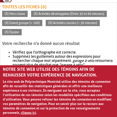
TOUTES LES FICHES (0)
(X) Hors classe
(X) Activités développées (Entre 30 et 60 minutes)
(X) Grand groupe (> 100)
(X) Activités courtes (< 30 minutes)
(X) Équipe
Votre recherche n'a donné aucun résultat
Vérifiez que l'orthographe est correcte.
Supprimez les guillemets autour des expressions pour
rechercher chaque mot séparément.
garage à vélo
retournera
souvent plus de résultat que
"garage à vélo"
.
NOTRE SITE WEB UTILISE DES TÉMOINS AFIN DE
Envisagez d'élargir votre recherche avec
OR
.
garage OR vélo
retournera souvent plus de résultat que
garage à vélo
.
REHAUSSER VOTRE EXPÉRIENCE DE NAVIGATION.
Le site web de Polytechnique Montréal utilise des témoins de connexion
afin de recueillir des statistiques générales et offrir une meilleure
expérience à ses visiteurs. En naviguant sur le site, vous acceptez
l’utilisation de ces témoins selon les modalités spécifiées aux conditions
d’utilisation. Vous pouvez refuser les témoins de connexion en modifiant
vos paramètres de navigation. Pour en savoir plus sur le recours aux
témoins de connexion et sur la protection de vos renseignements
personnels,
cliquez ici
.
Avis de confidentialité et conditions d’utilisation