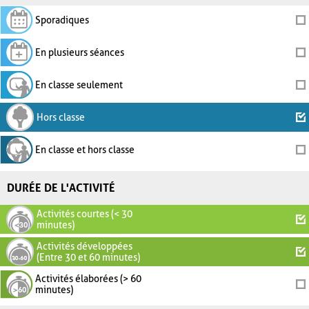
Sporadiques
En plusieurs séances
En classe seulement
Hors classe
En classe et hors classe
DURÉE DE L'ACTIVITÉ
Activités courtes (< 30
minutes)
Activités développées
(Entre 30 et 60 minutes)
Activités élaborées (> 60
minutes)