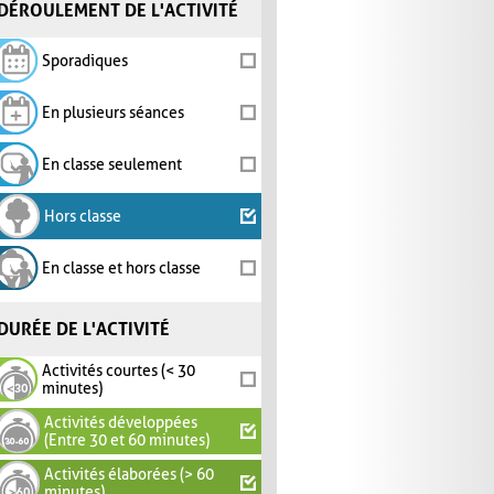
DÉROULEMENT DE L'ACTIVITÉ
Sporadiques
En plusieurs séances
En classe seulement
Hors classe
En classe et hors classe
DURÉE DE L'ACTIVITÉ
Activités courtes (< 30
minutes)
Activités développées
(Entre 30 et 60 minutes)
Activités élaborées (> 60
minutes)