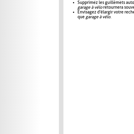
Supprimez les guillemets aut
garage à vélo
retournera souve
Envisagez d'élargir votre rec
que
garage à vélo
.