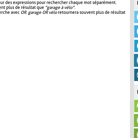
our des expressions pour rechercher chaque mot séparément.
nt plus de résultat que
"garage à vélo"
.
herche avec
OR
.
garage OR vélo
retournera souvent plus de résultat