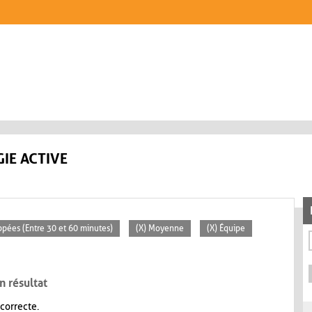
IE ACTIVE
ppées (Entre 30 et 60 minutes)
(X) Moyenne
(X) Équipe
n résultat
 correcte.