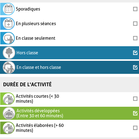
Sporadiques
En plusieurs séances
En classe seulement
Hors classe
En classe et hors classe
DURÉE DE L'ACTIVITÉ
Activités courtes (< 30
minutes)
Activités développées
(Entre 30 et 60 minutes)
Activités élaborées (> 60
minutes)