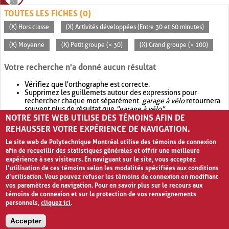
TOUTES LES FICHES (0)
(X) Hors classe
(X) Activités développées (Entre 30 et 60 minutes)
(X) Moyenne
(X) Petit groupe (< 30)
(X) Grand groupe (> 100)
Votre recherche n'a donné aucun résultat
Vérifiez que l'orthographe est correcte.
Supprimez les guillemets autour des expressions pour
rechercher chaque mot séparément.
garage à vélo
retournera
souvent plus de résultat que
"garage à vélo"
.
NOTRE SITE WEB UTILISE DES TÉMOINS AFIN DE
Envisagez d'élargir votre recherche avec
OR
.
garage OR vélo
retournera souvent plus de résultat que
garage à vélo
.
REHAUSSER VOTRE EXPÉRIENCE DE NAVIGATION.
Le site web de Polytechnique Montréal utilise des témoins de connexion
afin de recueillir des statistiques générales et offrir une meilleure
expérience à ses visiteurs. En naviguant sur le site, vous acceptez
l’utilisation de ces témoins selon les modalités spécifiées aux conditions
d’utilisation. Vous pouvez refuser les témoins de connexion en modifiant
vos paramètres de navigation. Pour en savoir plus sur le recours aux
témoins de connexion et sur la protection de vos renseignements
personnels,
cliquez ici
.
Avis de confidentialité et conditions d’utilisation
Accepter