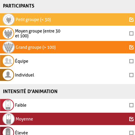
PARTICIPANTS
Petit groupe (< 30)
Moyen groupe (entre 30
et 100)
Grand groupe (> 100)
Équipe
Individuel
INTENSITÉ D'ANIMATION
Faible
Moyenne
Élevée