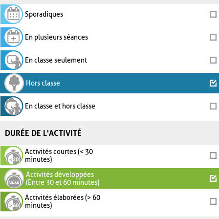
Sporadiques
En plusieurs séances
En classe seulement
Hors classe
En classe et hors classe
DURÉE DE L'ACTIVITÉ
Activités courtes (< 30
minutes)
Activités développées
(Entre 30 et 60 minutes)
Activités élaborées (> 60
minutes)