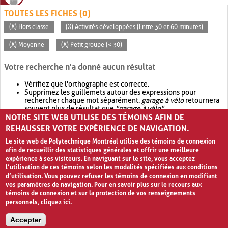
TOUTES LES FICHES (0)
(X) Hors classe
(X) Activités développées (Entre 30 et 60 minutes)
(X) Moyenne
(X) Petit groupe (< 30)
Votre recherche n'a donné aucun résultat
Vérifiez que l'orthographe est correcte.
Supprimez les guillemets autour des expressions pour
rechercher chaque mot séparément.
garage à vélo
retournera
souvent plus de résultat que
"garage à vélo"
.
NOTRE SITE WEB UTILISE DES TÉMOINS AFIN DE
Envisagez d'élargir votre recherche avec
OR
.
garage OR vélo
retournera souvent plus de résultat que
garage à vélo
.
REHAUSSER VOTRE EXPÉRIENCE DE NAVIGATION.
Le site web de Polytechnique Montréal utilise des témoins de connexion
afin de recueillir des statistiques générales et offrir une meilleure
expérience à ses visiteurs. En naviguant sur le site, vous acceptez
l’utilisation de ces témoins selon les modalités spécifiées aux conditions
d’utilisation. Vous pouvez refuser les témoins de connexion en modifiant
vos paramètres de navigation. Pour en savoir plus sur le recours aux
témoins de connexion et sur la protection de vos renseignements
personnels,
cliquez ici
.
Avis de confidentialité et conditions d’utilisation
Accepter