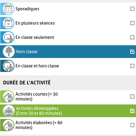
Sporadiques
En plusieurs séances
En classe seulement
Hors classe
En classe et hors classe
DURÉE DE L'ACTIVITÉ
Activités courtes (< 30
minutes)
Activités développées
(Entre 30 et 60 minutes)
Activités élaborées (> 60
minutes)