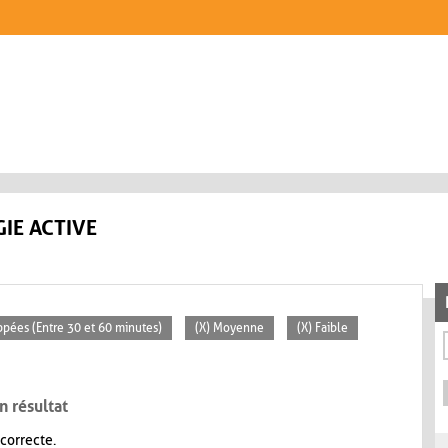
IE ACTIVE
ppées (Entre 30 et 60 minutes)
(X) Moyenne
(X) Faible
n résultat
 correcte.