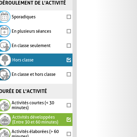
DÉROULEMENT DE L'ACTIVITÉ
Sporadiques
En plusieurs séances
En classe seulement
Hors classe
En classe et hors classe
DURÉE DE L'ACTIVITÉ
Activités courtes (< 30
minutes)
Activités développées
(Entre 30 et 60 minutes)
Activités élaborées (> 60
minutes)