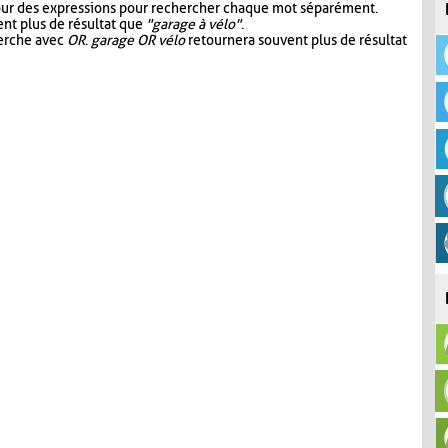
our des expressions pour rechercher chaque mot séparément.
nt plus de résultat que
"garage à vélo"
.
herche avec
OR
.
garage OR vélo
retournera souvent plus de résultat