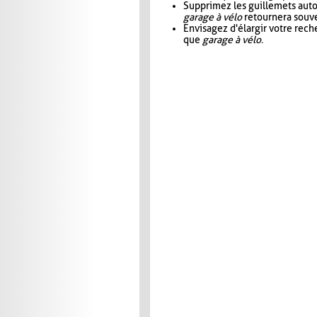
Supprimez les guillemets aut
garage à vélo
retournera souve
Envisagez d'élargir votre rec
que
garage à vélo
.